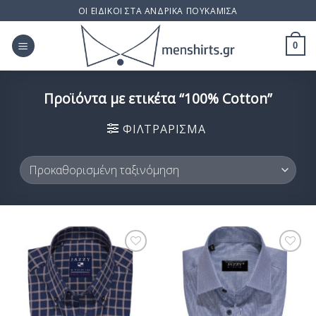
Skip
ΟΙ ΕΙΔΙΚΟΙ ΣΤΑ ΑΝΔΡΙΚΑ ΠΟΥΚΑΜΙΣΑ
to
content
0
Προϊόντα με ετικέτα “100% Cotton”
ΦΙΛΤΡΆΡΙΣΜΑ
Προσθήκη
Προσθήκη
στη Λίστα
στη Λίστα
Επιθυμίας
Επιθυμίας