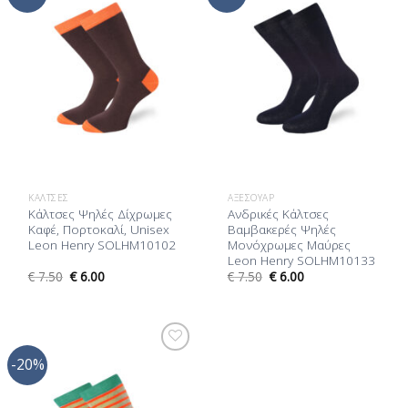
στη Λίστα
στη Λίστα
Επιθυμίας
Επιθυμίας
ΚΆΛΤΣΕΣ
ΑΞΕΣΟΥΆΡ
Κάλτσες Ψηλές Δίχρωμες
Ανδρικές Κάλτσες
Καφέ, Πορτοκαλί, Unisex
Βαμβακερές Ψηλές
Leon Henry SOLHM10102
Μονόχρωμες Μαύρες
Leon Henry SOLHM10133
€
7.50
€
6.00
€
7.50
€
6.00
-20%
Προσθήκη
στη Λίστα
Επιθυμίας