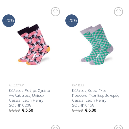
-20%
-20%
Προσθήκη
Προσθήκη
στη Λίστα
στη Λίστα
Επιθυμίας
Επιθυμίας
ΑΞΕΣΟΥΆΡ
ΚΆΛΤΣΕΣ
Κάλτσες Ροζ με Σχέδια
Κάλτσες Καρό Γκρι
Αγελαδίτσες Unisex
Πράσινο Γκρι Βαμβακερές
Casual Leon Henry
Casual Leon Henry
SOLHJ10208
SOLHJ10158
€
6.90
€
5.50
€
7.50
€
6.00