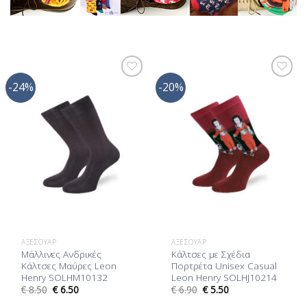
-24%
-20%
Προσθήκη
Προσθήκη
στη Λίστα
στη Λίστα
Επιθυμίας
Επιθυμίας
ΑΞΕΣΟΥΆΡ
ΑΞΕΣΟΥΆΡ
Μάλλινες Ανδρικές
Κάλτσες με Σχέδια
Κάλτσες Μαύρες Leon
Πορτρέτα Unisex Casual
Henry SOLHM10132
Leon Henry SOLHJ10214
€
8.50
€
6.50
€
6.90
€
5.50