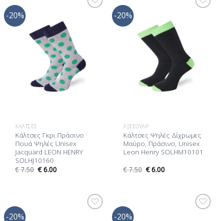
-20%
-20%
Προσθήκη
Προσθήκη
στη Λίστα
στη Λίστα
Επιθυμίας
Επιθυμίας
ΚΆΛΤΣΕΣ
ΑΞΕΣΟΥΆΡ
Κάλτσες Γκρι Πράσινο
Κάλτσες Ψηλές Δίχρωμες
Πουά Ψηλές Unisex
Μαύρο, Πράσινο, Unisex
Jacquard LEON HENRY
Leon Henry SOLHM10101
SOLHJ10160
€
7.50
€
6.00
€
7.50
€
6.00
-20%
-20%
Προσθήκη
Προσθήκη