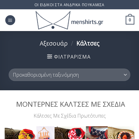
Skip
ΟΙ ΕΙΔΙΚΟΙ ΣΤΑ ΑΝΔΡΙΚΑ ΠΟΥΚΑΜΙΣΑ
to
content
0
Αξεσουάρ
/
Κάλτσες
ΦΙΛΤΡΆΡΙΣΜΑ
ΜΟΝΤΕΡΝΕΣ ΚΑΛΤΣΕΣ ΜΕ ΣΧΕΔΙΑ
Κάλτσες Με Σχέδια Πρωτότυπες