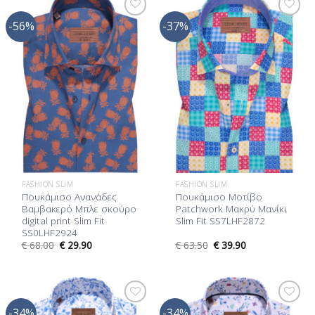
-56%
-37%
Προσθήκη
Προσθήκη
στη Λίστα
στη Λίστα
Επιθυμίας
Επιθυμίας
FASHION SLIM
FASHION SLIM
Πουκάμισο Ανανάδες
Πουκάμισο Μοτίβο
Βαμβακερό Μπλε σκούρο
Patchwork Μακρύ Μανίκι
digital print Slim Fit
Slim Fit SS7LHF2872
SS0LHF2924
€
68.00
€
29.90
€
63.50
€
39.90
-34%
-34%
Προσθήκη
Προσθήκη