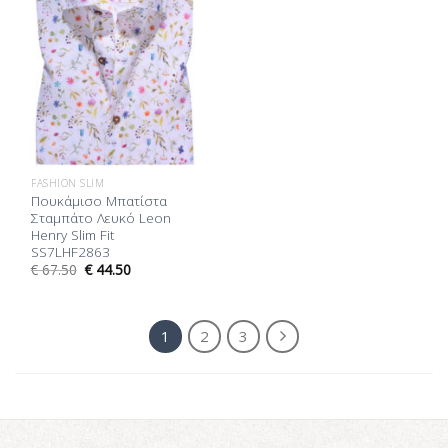
FASHION SLIM
Πουκάμισο Μπατίστα
Σταμπάτο Λευκό Leon
Henry Slim Fit
SS7LHF2863
€
67.50
€
44.50
1
2
3