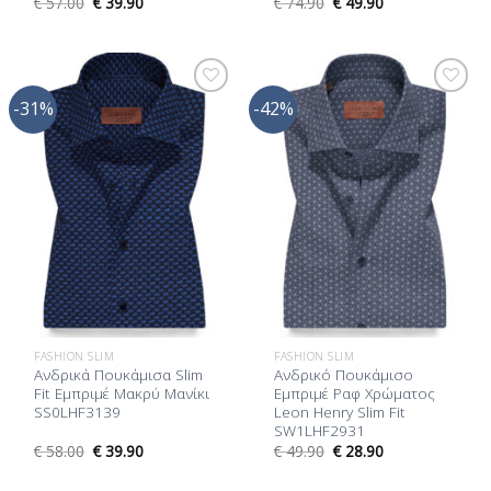
€
57.00
€
39.90
€
74.90
€
49.90
-31%
-42%
Προσθήκη
Προσθήκη
στη Λίστα
στη Λίστα
Επιθυμίας
Επιθυμίας
FASHION SLIM
FASHION SLIM
Ανδρικά Πουκάμισα Slim
Ανδρικό Πουκάμισο
Fit Εμπριμέ Μακρύ Μανίκι
Εμπριμέ Ραφ Χρώματος
SS0LHF3139
Leon Henry Slim Fit
SW1LHF2931
€
58.00
€
39.90
€
49.90
€
28.90