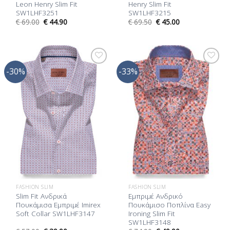
Leon Henry Slim Fit
Henry Slim Fit
SW1LHF3251
SW1LHF3215
€
69.00
€
44.90
€
69.50
€
45.00
-30%
-33%
Προσθήκη
Προσθήκη
στη Λίστα
στη Λίστα
Επιθυμίας
Επιθυμίας
FASHION SLIM
FASHION SLIM
Slim Fit Ανδρικά
Εμπριμέ Ανδρικό
Πουκάμισα Εμπριμέ Imirex
Πουκάμισο Ποπλίνα Easy
Soft Collar SW1LHF3147
Ironing Slim Fit
SW1LHF3148