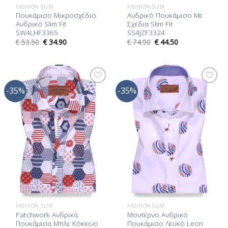
FASHION SLIM
FASHION SLIM
Πουκάμισο Μικροσχέδιο
Ανδρικό Πουκάμισο Με
Ανδρικό Slim Fit
Σχέδια Slim Fit
SW4LHF3365
SS4JZF3324
€
53.50
€
34.90
€
74.90
€
44.50
-35%
-35%
Προσθήκη
Προσθήκη
στη Λίστα
στη Λίστα
Επιθυμίας
Επιθυμίας
FASHION SLIM
FASHION SLIM
Patchwork Ανδρικά
Μοντέρνο Ανδρικό
Πουκάμισα Μπλε Κόκκινο
Πουκάμισο Λευκό Leon