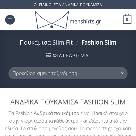
Skip
ΟΙ ΕΙΔΙΚΟΙ ΣΤΑ ΑΝΔΡΙΚΑ ΠΟΥΚΑΜΙΣΑ
to
content
0
Πουκάμισα Slim Fit
/
Fashion Slim
ΦΙΛΤΡΆΡΙΣΜΑ
ΑΝΔΡΙΚΑ ΠΟΥΚΑΜΙΣΑ FASHION SLIM
Τα Fashion
Ανδρικά πουκάμισα
είναι βασικό στοιχείο
στην γκαρνταρόμπα κάθε άντρα – ανεξάρτητα από την
ηλικία. Το στυλ ή το μέγεθός σου. Το menshirts.gr έχει κάτι