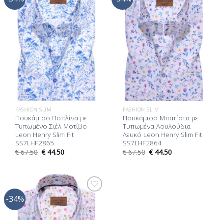
στη Λίστα
στη Λίστα
Επιθυμίας
Επιθυμίας
FASHION SLIM
FASHION SLIM
Πουκάμισο Ποπλίνα με
Πουκάμισο Μπατίστα με
Τυπωμένο Σιέλ Μοτίβο
Τυπωμένα Λουλούδια
Leon Henry Slim Fit
Λευκό Leon Henry Slim Fit
SS7LHF2865
SS7LHF2864
€
67.50
€
44.50
€
67.50
€
44.50
-34%
Προσθήκη
στη Λίστα
Επιθυμίας