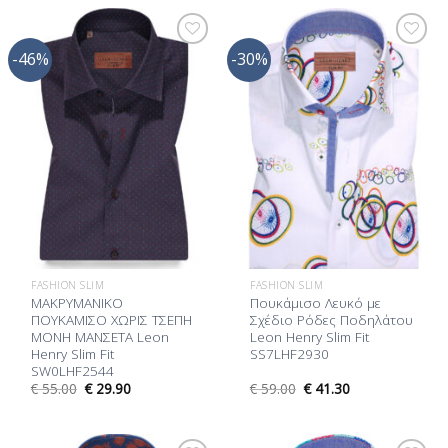
-46%
-30%
Προσθήκη
Προσθήκη
στη Λίστα
στη Λίστα
Επιθυμίας
Επιθυμίας
FASHION SLIM
FASHION SLIM
ΜΑΚΡΥΜΑΝΙΚΟ
Πουκάμισο Λευκό με
ΠΟΥΚΑΜΙΣΟ ΧΩΡΙΣ ΤΣΕΠΗ
Σχέδιο Ρόδες Ποδηλάτου
ΜΟΝΗ ΜΑΝΣΕΤΑ Leon
Leon Henry Slim Fit
Henry Slim Fit
SS7LHF2930
SW0LHF2544
€
55.00
€
29.90
€
59.00
€
41.30