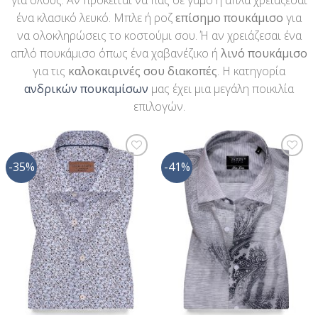
για όλους. Αν πρόκειται να πας σε γάμο ή απλά χρειάζεσαι
ένα κλασικό λευκό. Μπλε ή ροζ
επίσημο πουκάμισο
για
να ολοκληρώσεις το κοστούμι σου. Ή αν χρειάζεσαι ένα
απλό πουκάμισο όπως ένα χαβανέζικο ή
λινό πουκάμισο
για τις
καλοκαιρινές σου διακοπές
. Η κατηγορία
ανδρικών πουκαμίσων
μας έχει μια μεγάλη ποικιλία
επιλογών.
-35%
-41%
Προσθήκη
Προσθήκη
στη Λίστα
στη Λίστα
Επιθυμίας
Επιθυμίας