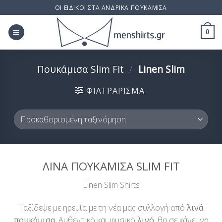
Skip
ΟΙ ΕΙΔΙΚΟΙ ΣΤΑ ΑΝΔΡΙΚΑ ΠΟΥΚΑΜΙΣΑ
to
content
0
Πουκάμισα Slim Fit
/
Linen Slim
ΦΙΛΤΡΆΡΙΣΜΑ
ΛΙΝΑ ΠΟΥΚΑΜΙΣΑ SLIM FIT
Linen Slim Shirts
Ταξίδεψε με ηρεμία με τη νέα μας συλλογή από
λινά
πουκάμισα
. Αυθεντικό και φυσικό
λινό
, θα σε κάνει να