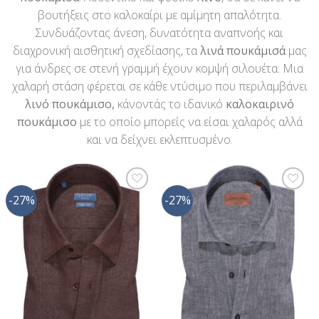
βουτήξεις στο καλοκαίρι με αμίμητη απαλότητα.
Συνδυάζοντας άνεση, δυνατότητα αναπνοής και
διαχρονική αισθητική σχεδίασης, τα
λινά πουκάμισά
μας
για άνδρες σε στενή γραμμή έχουν κομψή σιλουέτα. Μια
χαλαρή στάση φέρεται σε κάθε ντύσιμο που περιλαμβάνει
λινό πουκάμισο,
κάνοντάς το ιδανικό
καλοκαιρινό
πουκάμισο
με το οποίο μπορείς να είσαι χαλαρός αλλά
και να δείχνει εκλεπτυσμένο.
-27%
-27%
Προσθήκη
Προσθήκη
στη Λίστα
στη Λίστα
Επιθυμίας
Επιθυμίας