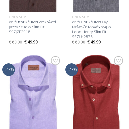
LINEN SLIM
LINEN SLIM
Λινά πουκάμισα σοκολατί
Λινά Πουκάμισα Γκρι
Jazzy Studio Slim Fit
Μελανζέ Μονόχρωμο
SS7JZF2918
Leon Henry Slim Fit
SS7LH2876
€
68.00
€
49.90
€
68.00
€
49.90
-27%
-27%
Προσθήκη
Προσθήκη
στη Λίστα
στη Λίστα
Επιθυμίας
Επιθυμίας