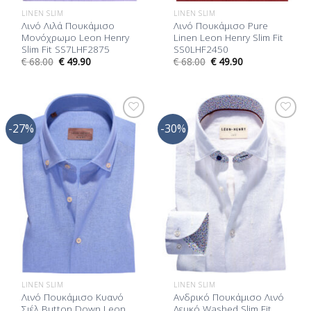
LINEN SLIM
LINEN SLIM
Λινό Λιλά Πουκάμισο
Λινό Πουκάμισο Pure
Μονόχρωμο Leon Henry
Linen Leon Henry Slim Fit
Slim Fit SS7LHF2875
SS0LHF2450
€
68.00
€
49.90
€
68.00
€
49.90
-27%
-30%
Προσθήκη
Προσθήκη
στη Λίστα
στη Λίστα
Επιθυμίας
Επιθυμίας
LINEN SLIM
LINEN SLIM
Λινό Πουκάμισο Κυανό
Ανδρικό Πουκάμισο Λινό
Σιέλ Button Down Leon
Λευκό Washed Slim Fit