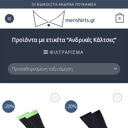
Skip
ΟΙ ΕΙΔΙΚΟΙ ΣΤΑ ΑΝΔΡΙΚΑ ΠΟΥΚΑΜΙΣΑ
to
content
0
Προϊόντα με ετικέτα “Ανδρικές Κάλτσες”
ΦΙΛΤΡΆΡΙΣΜΑ
-20%
-20%
Προσθήκη
Προσθήκη
στη Λίστα
στη Λίστα
Επιθυμίας
Επιθυμίας