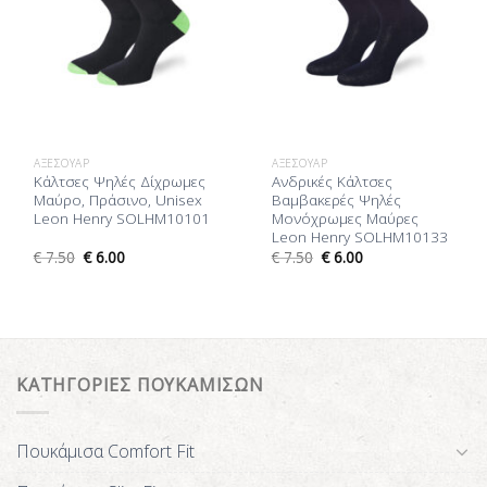
ΑΞΕΣΟΥΆΡ
ΑΞΕΣΟΥΆΡ
Κάλτσες Ψηλές Δίχρωμες
Ανδρικές Κάλτσες
Μαύρο, Πράσινο, Unisex
Βαμβακερές Ψηλές
Leon Henry SOLHM10101
Μονόχρωμες Μαύρες
Leon Henry SOLHM10133
€
7.50
€
6.00
€
7.50
€
6.00
ΚΑΤΗΓΟΡΙΕΣ ΠΟΥΚΑΜΙΣΩΝ
Πουκάμισα Comfort Fit