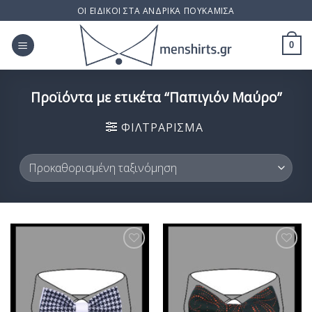
Skip
ΟΙ ΕΙΔΙΚΟΙ ΣΤΑ ΑΝΔΡΙΚΑ ΠΟΥΚΑΜΙΣΑ
to
content
0
Προϊόντα με ετικέτα “Παπιγιόν Μαύρο”
ΦΙΛΤΡΆΡΙΣΜΑ
Προσθήκη
Προσθήκη
στη Λίστα
στη Λίστα
Επιθυμίας
Επιθυμίας