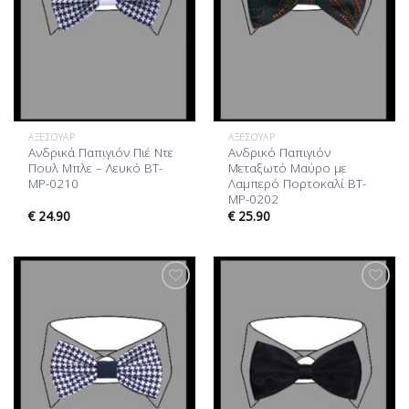
ΑΞΕΣΟΥΆΡ
ΑΞΕΣΟΥΆΡ
Ανδρικά Παπιγιόν Πιέ Ντε
Ανδρικό Παπιγιόν
Πουλ Μπλε – Λευκό BT-
Μεταξωτό Μαύρο με
MP-0210
Λαμπερό Πορτοκαλί BT-
MP-0202
€
24.90
€
25.90
Προσθήκη
Προσθήκη
στη Λίστα
στη Λίστα
Επιθυμίας
Επιθυμίας