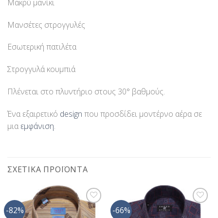
Μακρύ μανίκι
Μανσέτες στρογγυλές
Εσωτερική πατιλέτα
Στρογγυλά κουμπιά
Πλένεται στο πλυντήριο στους 30° βαθμούς.
Ένα εξαιρετικό
design
που προσδίδει μοντέρνο αέρα σε
μια
εμφάνιση
.
ΣΧΕΤΙΚΆ ΠΡΟΪΌΝΤΑ
-82%
-66%
Προσθήκη
Προσθήκη
στη Λίστα
στη Λίστα