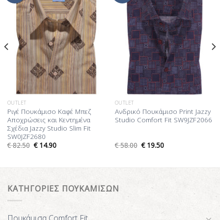
Επιθυμίας
Επιθυμίας
OUTLET
OUTLET
Ριγέ Πουκάμισο Καφέ Μπεζ
Ανδρικό Πουκάμισο Print Jazzy
Αποχρώσεις και Κεντημένα
Studio Comfort Fit SW9JZF2066
Σχέδια Jazzy Studio Slim Fit
SW0JZF2680
€
82.50
€
14.90
€
58.00
€
19.50
ΚΑΤΗΓΟΡΙΕΣ ΠΟΥΚΑΜΙΣΩΝ
Πουκάμισα Comfort Fit