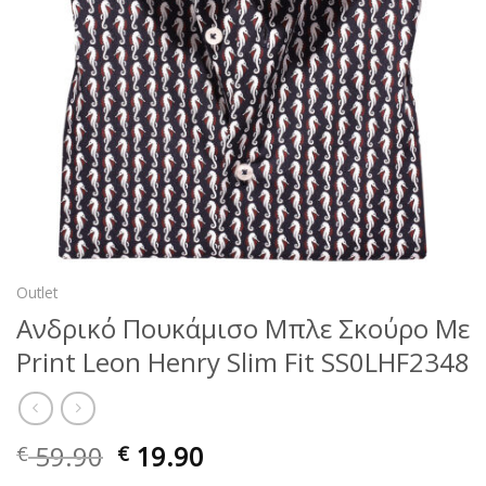
Outlet
Ανδρικό Πουκάμισο Μπλε Σκούρο Με
Print Leon Henry Slim Fit SS0LHF2348
59.90
19.90
€
€