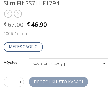
Slim Fit SS7LHF1794
67.00
46.90
€
€
100% Cotton
ΜΕΓΕΘΟΛΟΓΙΟ
Μέγεθος
Ανδρικό Πουκάμισο Print Leon Henry Slim Fit SS7LHF1794 ποσό
ΠΡΟΣΘΉΚΗ ΣΤΟ ΚΑΛΆΘΙ