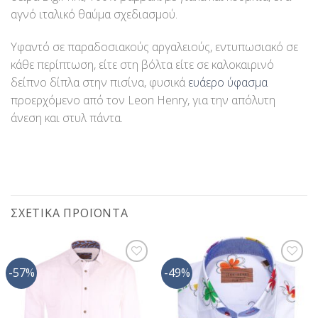
αγνό ιταλικό θαύμα σχεδιασμού.
Υφαντό σε παραδοσιακούς αργαλειούς, εντυπωσιακό σε
κάθε περίπτωση, είτε στη βόλτα είτε σε καλοκαιρινό
δείπνο δίπλα στην πισίνα, φυσικά
ευάερο ύφασμα
προερχόμενο από τον Leon Henry, για την απόλυτη
άνεση και στυλ πάντα.
ΣΧΕΤΙΚΆ ΠΡΟΪΌΝΤΑ
-57%
-49%
Προσθήκη
Προσθήκη
στη Λίστα
στη Λίστα
Επιθυμίας
Επιθυμίας