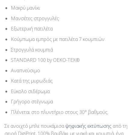
Μακρύ μανίκι
Μανσέτες στρογγυλές
Εξωτερική πατιλέτα
Κούμπωμα εμπρός με πατιλέτα 7 κουμπιών
Στρογγυλά κουμπιά
STANDARD 100 by OEKO-TEX®
Αναπνεύσιμο
Κατά της μυρωδιάς
Εύκολο σιδέρωμα
Γρήγορο στέγνωμα
Πλένεται στο πλυντήριο στους 30° βαθμούς.
Σε ανοιχτό μπλε πουκάμισα
ψηφιακής εκτύπωσης
από τη
σειρά DigiPrint, 100% βαμβάκι με γιακά και κουμπιά, ένα