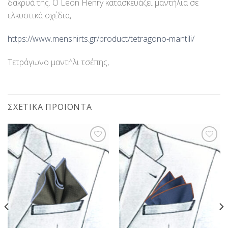
δάκρυά της. Ο Leon Henry κατασκευάζει μαντήλια σε
ελκυστικά σχέδια,
https://www.menshirts.gr/product/tetragono-mantili/
Τετράγωνο μαντήλι τσέπης,
ΣΧΕΤΙΚΆ ΠΡΟΪΌΝΤΑ
Προσθήκη
Προσθήκη
στη Λίστα
στη Λίστα
Επιθυμίας
Επιθυμίας