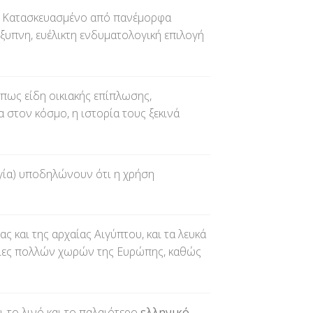
Κατασκευασμένο από πανέμορφα
 έξυπνη, ευέλικτη ενδυματολογική επιλογή
όπως είδη οικιακής επίπλωσης,
 στον κόσμο, η ιστορία τους ξεκινά
γία) υποδηλώνουν ότι η χρήση
και της αρχαίας Αιγύπτου, και τα λευκά
ομίες πολλών χωρών της Ευρώπης, καθώς
, το λινό και το παλαιότερο
ελληνικό