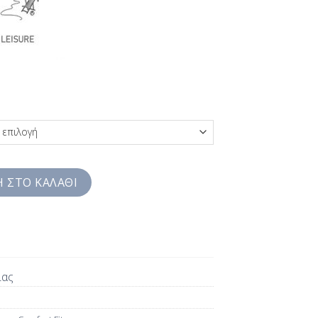
 Jazzy Studio Comfort Fit SS0JZS2901 ποσότητα
 ΣΤΟ ΚΑΛΆΘΙ
ίας