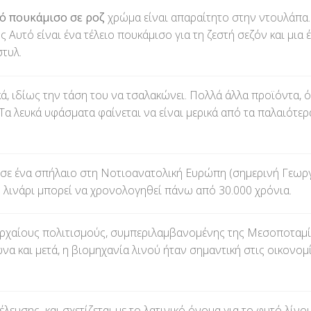
ό πουκάμισο σε ροζ
χρώμα είναι απαραίτητο στην ντουλάπα.
ης
Αυτό είναι ένα τέλειο πουκάμισο για τη ζεστή σεζόν και μια
στυλ.
ικά, ιδίως την τάση του να τσαλακώνει. Πολλά άλλα προϊόντα, 
Τα λευκά υφάσματα φαίνεται να είναι μερικά από τα παλαιότερα
ν σε ένα σπήλαιο στη Νοτιοανατολική Ευρώπη (σημερινή Γεωρ
ινάρι μπορεί να χρονολογηθεί πάνω από 30.000 χρόνια.
ρχαίους πολιτισμούς, συμπεριλαμβανομένης της Μεσοποταμίας 
ώνα και μετά, η βιομηχανία λινού ήταν σημαντική στις οικον
έλευσης και σχετίζεται με το λατινικό όνομα για το φυτό λίνου