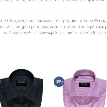
να. Οι ίνες λιναριού ποικίλλουν σε μήκος από περίπου 25 έως 
ρες ίνες που χρησιμοποιούνται για πιο χοντρά υφάσματα και 
Οι ίνες λίνου συνήθως αναγνωρίζονται από τους «κόμβους» το
-39%
Προσθήκη
Προσθ
στη Λίστα
στη Λί
Επιθυμίας
Επιθυμ