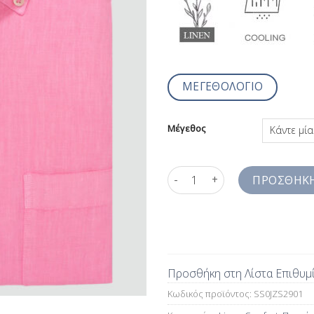
ΜΕΓΕΘΟΛΟΓΙΟ
Μέγεθος
Μονόχρωμο Πουκάμισο Λινό Ροζ
ΠΡΟΣΘΉΚΗ
Προσθήκη στη Λίστα Επιθυμ
Κωδικός προϊόντος:
SS0JZS2901