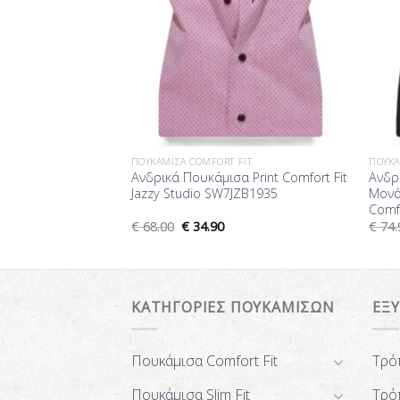
FIT
ΠΟΥΚΆΜΙΣΑ COMFORT FIT
ΠΟΥΚΆ
ισο Μονόχρωμο
Ανδρικά Πουκάμισα Print Comfort Fit
Ανδρ
azzy Studio
Jazzy Studio SW7JZB1935
Μονό
Comf
€
68.00
€
34.90
€
74.
ΚΑΤΗΓΟΡΙΕΣ ΠΟΥΚΑΜΙΣΩΝ
ΕΞ
Πουκάμισα Comfort Fit
Τρό
Πουκάμισα Slim Fit
Τρό