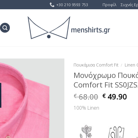
+30 210 9593 753
Προφίλ
Συχνές Ε
Πουκάμισα Comfort Fit
/
Linen 
Μονόχρωμο Πουκάμ
Προσθήκη
Comfort Fit SS0JZ
στη Λίστα
Επιθυμίας
68.00
49.90
€
€
100% Linen