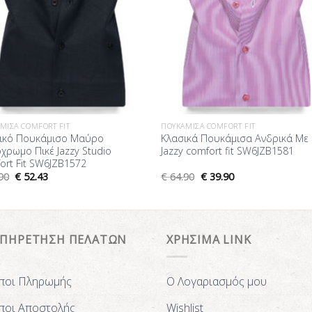
ΜΙΣΑ COMFORT FIT
ΠΟΥΚΆΜΙΣΑ COMFORT FIT
ικό Πουκάμισο Μαύρο
Κλασικά Πουκάμισα Ανδρικά Με 
χρωμο Πικέ Jazzy Studio
Jazzy comfort fit SW6JZB1581
ort Fit SW6JZB1572
90
€
52.43
€
64.90
€
39.90
ΥΠΗΡΕΤΗΣΗ ΠΕΛΑΤΩΝ
ΧΡΗΣΙΜΑ LINK
ποι Πληρωμής
Ο Λογαριασμός μου
ποι Αποστολής
Wishlist