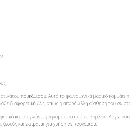
ν.
ύς.
υ στιλάτου
πουκάμισου
. Αυτό το φαινομενικά βασικό κομμάτι πα
κάθε διαφορετική ύλη, όπως η απαράμιλλη αίσθηση του σωστο
οφητικό και στεγνώνει γρηγορότερα από το βαμβάκι. Λόγω αυ
ι ζεστός και εκτιμάται για χρήση σε πουκάμισα.