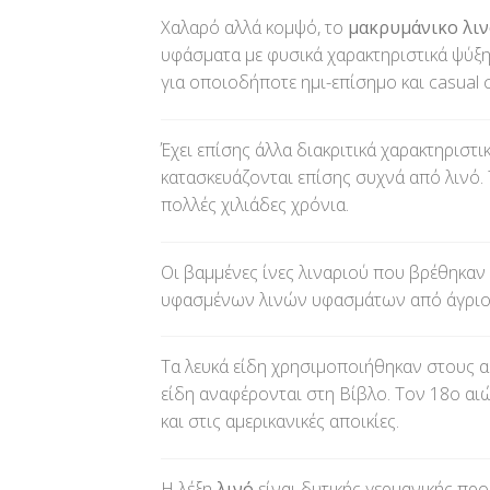
Χαλαρό αλλά κομψό, το
μακρυμάνικο λιν
υφάσματα με φυσικά χαρακτηριστικά ψύξ
για οποιοδήποτε ημι-επίσημο και casual 
Έχει επίσης άλλα διακριτικά χαρακτηριστ
κατασκευάζονται επίσης συχνά από λινό. 
πολλές χιλιάδες χρόνια.
Οι βαμμένες ίνες λιναριού που βρέθηκα
υφασμένων λινών υφασμάτων από άγριο λ
Τα λευκά είδη χρησιμοποιήθηκαν στους α
είδη αναφέρονται στη Βίβλο. Τον 18ο αι
και στις αμερικανικές αποικίες.
Η λέξη
λινό
είναι δυτικής γερμανικής προ