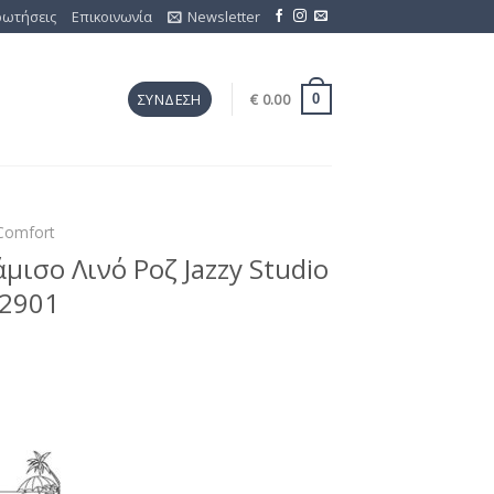
ρωτήσεις
Επικοινωνία
Newsletter
€
0.00
ΣΎΝΔΕΣΗ
0
Comfort
ισο Λινό Ροζ Jazzy Studio
S2901