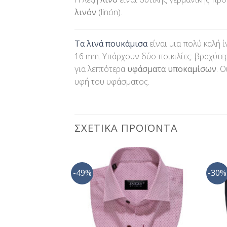
λινόν
(linón).
Τα λινά πουκάμισα
είναι μια πολύ καλή ί
16 mm. Υπάρχουν δύο ποικιλίες: βραχύτε
για λεπτότερα
υφάσματα υποκαμίσων
. 
υφή του υφάσματος.
ΣΧΕΤΙΚΆ ΠΡΟΪΌΝΤΑ
-49%
-30%
Προσθήκη
Προσθήκη
στη Λίστα
στη Λίστα
Επιθυμίας
Επιθυμίας