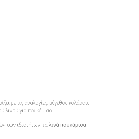
ίζει με τις αναλογίες: μέγεθος κολάρου,
ύ λινού για πουκάμισο.
τών των ιδιοτήτων, τα
λινά πουκάμισα