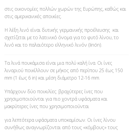
στις οικονομίες πολλών χωρών της Ευρώπης, καθώς και
στις αμερικανικές αποικίες.
Η λέξη λινό είναι δυτικής γερμανικής προέλευσης και
σχετίζεται με το λατινικό όνομα για το φυτό λίνου, το
λινό και το παλαιότερο ελληνικό λινόν (linón).
Τα λινά πουκάμισα είναι μια πολύ καλή ίνα. Οι ίνες
λιναριού ποικίλλουν σε μήκος από περίπου 25 έως 150
mm (1 έως 6 in) και μέση διάμετρο 12-16 mm.
Υπάρχουν δύο ποικιλίες: βραχύτερες ίνες που
χρησιμοποιούνται για πιο χοντρά υφάσματα και
μακρύτερες ίνες που χρησιμοποιούνται
για λεπτότερα υφάσματα υποκαμίσων. Οι ίνες λίνου
συνήθως αναγνωρίζονται από τους «κόμβους» τους