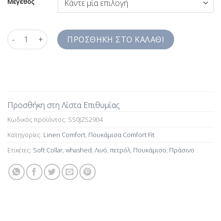
Μέγεθος
Πουκάμισο Λινό Πετρόλ Πράσινο Ανδρικό Jazzy Studio Comfort 
ΠΡΟΣΘΉΚΗ ΣΤΟ ΚΑΛΆΘΙ
Προσθήκη στη Λίστα Επιθυμίας
Κωδικός προϊόντος:
SS0JZS2904
Κατηγορίες:
Linen Comfort
,
Πουκάμισα Comfort Fit
Ετικέτες:
Soft Collar
,
whashed
,
Λινό
,
πετρόλ
,
Πουκάμισο
,
Πράσινο