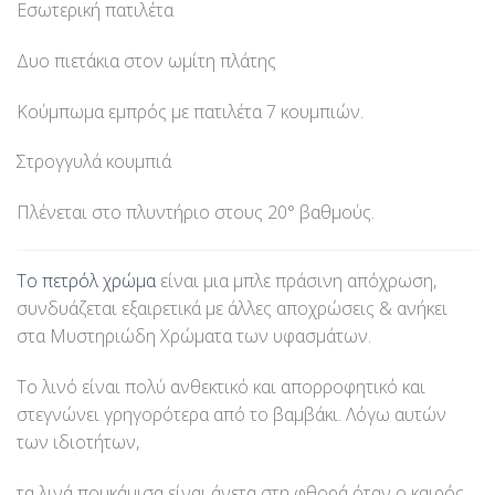
Εσωτερική πατιλέτα
Δυο πιετάκια στον ωμίτη πλάτης
Κούμπωμα εμπρός με πατιλέτα 7 κουμπιών.
Στρογγυλά κουμπιά
Πλένεται στο πλυντήριο στους 20° βαθμούς.
Το πετρόλ χρώμα
είναι μια μπλε πράσινη απόχρωση,
συνδυάζεται εξαιρετικά με άλλες αποχρώσεις & ανήκει
στα Μυστηριώδη Χρώματα των υφασμάτων.
Το λινό είναι πολύ ανθεκτικό και απορροφητικό και
στεγνώνει γρηγορότερα από το βαμβάκι. Λόγω αυτών
των ιδιοτήτων,
τα λινά πουκάμισα είναι άνετα στη φθορά όταν ο καιρός