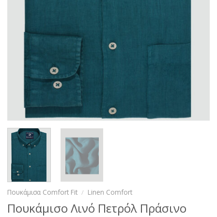
Πουκάμισα Comfort Fit
/
Linen Comfort
Πουκάμισο Λινό Πετρόλ Πράσινο