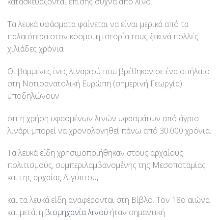
κατασκευάζονται επίσης συχνά από λινό.
Τα λευκά υφάσματα φαίνεται να είναι μερικά από τα
παλαιότερα στον κόσμο, η ιστορία τους ξεκινά πολλές
χιλιάδες χρόνια.
Οι βαμμένες ίνες λιναριού που βρέθηκαν σε ένα σπήλαιο
στη Νοτιοανατολική Ευρώπη (σημερινή Γεωργία)
υποδηλώνουν
ότι η χρήση υφασμένων λινών υφασμάτων από άγριο
λινάρι μπορεί να χρονολογηθεί πάνω από 30.000 χρόνια.
Τα λευκά είδη χρησιμοποιήθηκαν στους αρχαίους
πολιτισμούς, συμπεριλαμβανομένης της Μεσοποταμίας
και της αρχαίας Αιγύπτου,
και τα λευκά είδη αναφέρονται στη Βίβλο. Τον 18ο αιώνα
και μετά, η
βιομηχανία λινού
ήταν σημαντική