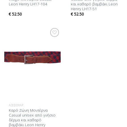
Leon Henry LH17-104
και καθαρό βαμβάκι Leon
Henry LH17-51
€
52.50
€
52.50
Προσθήκη
στη Λίστα
Επιθυμίας
ΑΞΕΣΟΥΆΡ
Καρό Ζώνη Mοντέρνα
Casual unisex από γνήσιο
δέρμα και καθαρό
βαμβάκι Leon Henry