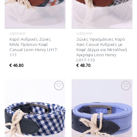
ΑΞΕΣΟΥΆΡ
ΑΞΕΣΟΥΆΡ
Καρό Ανδρικές Ζώνες
Ζώνες Υφασμάτινες Καρό
Μπλε Πράσινο Καφέ
Χακί Casual Ανδρικές με
Casual Leon Henry LH17-
Καφέ Δέρμα και Μεταλλική
111
Αγκράφα Leon Henry
LH17-110
€
46.80
€
48.70
Προσθήκη
Προσθήκη
στη Λίστα
στη Λίστα
Επιθυμίας
Επιθυμίας