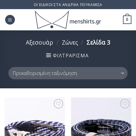
Skip
ΟΙ ΕΙΔΙΚΟΙ ΣΤΑ ΑΝΔΡΙΚΑ ΠΟΥΚΑΜΙΣΑ
to
content
0
Αξεσουάρ
/
Ζώνες
/
Σελίδα 3
ΦΙΛΤΡΆΡΙΣΜΑ
Προσθήκη
Προσθήκη
στη Λίστα
στη Λίστα
Επιθυμίας
Επιθυμίας