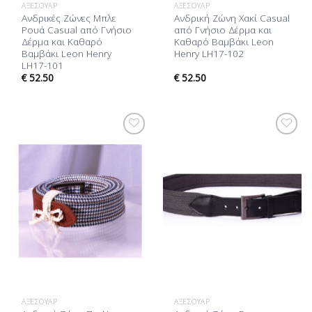
ΑΞΕΣΟΥΆΡ
ΑΞΕΣΟΥΆΡ
Ανδρικές Ζώνες Μπλε
Ανδρική Ζώνη Χακί Casual
Ρουά Casual από Γνήσιο
από Γνήσιο Δέρμα και
Δέρμα και Καθαρό
Καθαρό Βαμβάκι Leon
Βαμβάκι Leon Henry
Henry LH17-102
LH17-101
€
52.50
€
52.50
Προσθήκη
Προσθήκη
στη Λίστα
στη Λίστα
Επιθυμίας
Επιθυμίας
ΑΞΕΣΟΥΆΡ
ΑΞΕΣΟΥΆΡ