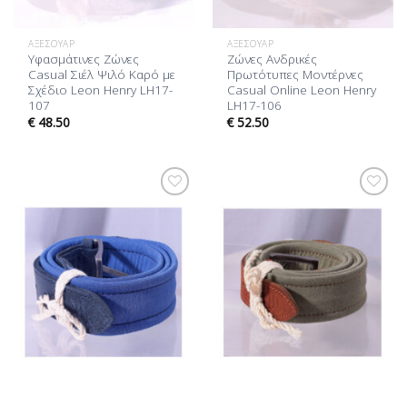
ΑΞΕΣΟΥΆΡ
ΑΞΕΣΟΥΆΡ
Υφασμάτινες Ζώνες
Ζώνες Ανδρικές
Casual Σιέλ Ψιλό Καρό με
Πρωτότυπες Μοντέρνες
Σχέδιο Leon Henry LH17-
Casual Online Leon Henry
107
LH17-106
€
48.50
€
52.50
Προσθήκη
Προσθήκη
στη Λίστα
στη Λίστα
Επιθυμίας
Επιθυμίας