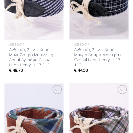
ΑΞΕΣΟΥΆΡ
ΑΞΕΣΟΥΆΡ
Ανδρικές Ζώνες Καρό
Ανδρικές Ζώνες Καρό
Μπλε Άσπρο Μεταλλική
Μαύρο Άσπρο Μοντέρνες
Ασημί Αγκράφα Casual
Casual Leon Henry LH17-
Leon Henry LH17-113
112
€
48.70
€
44.50
Προσθήκη
Προσθήκη
στη Λίστα
στη Λίστα
Επιθυμίας
Επιθυμίας