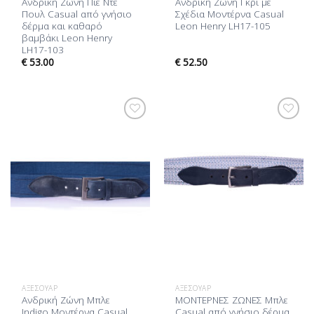
Ανδρική Ζώνη Πιε Ντε
Ανδρική Ζώνη Γκρι με
Πουλ Casual από γνήσιο
Σχέδια Μοντέρνα Casual
δέρμα και καθαρό
Leon Henry LH17-105
βαμβάκι Leon Henry
LH17-103
€
53.00
€
52.50
Προσθήκη
Προσθήκη
στη Λίστα
στη Λίστα
Επιθυμίας
Επιθυμίας
ΑΞΕΣΟΥΆΡ
ΑΞΕΣΟΥΆΡ
Ανδρική Ζώνη Μπλε
ΜΟΝΤΕΡΝΕΣ ΖΩΝΕΣ Μπλε
Indigo Μοντέρνα Casual
Casual από γνήσιο δέρμα