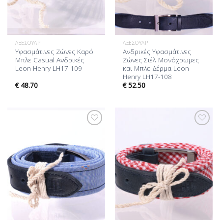
ΑΞΕΣΟΥΆΡ
ΑΞΕΣΟΥΆΡ
Υφασμάτινες Ζώνες Καρό
Ανδρικές Υφασμάτινες
Μπλε Casual Ανδρικές
Ζώνες Σιέλ Μονόχρωμες
Leon Henry LH17-109
και Μπλε Δέρμα Leon
Henry LH17-108
€
48.70
€
52.50
Προσθήκη
Προσθήκη
στη Λίστα
στη Λίστα
Επιθυμίας
Επιθυμίας