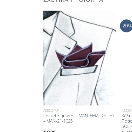
-20%
Προσθήκη
Προσθήκη
στη Λίστα
στη Λίστα
Επιθυμίας
Επιθυμίας
ΑΞΕΣΟΥΆΡ
ΑΞΕΣΟ
νο Σακακιού MAN-
Pocket-squares – ΜΑΝΤΗΛΙΑ ΤΣΕΠΗΣ
Κάλτ
– MAN-21-1025
Πράσ
SOL