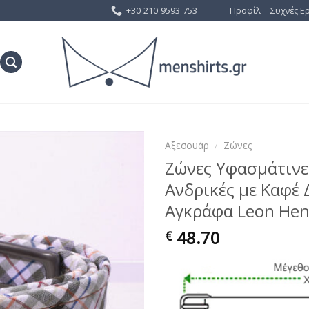
+30 210 9593 753
Προφίλ
Συχνές Ε
Αξεσουάρ
/
Ζώνες
Ζώνες Υφασμάτινες
Προσθήκη
Ανδρικές με Καφέ 
στη Λίστα
Επιθυμίας
Αγκράφα Leon Hen
48.70
€