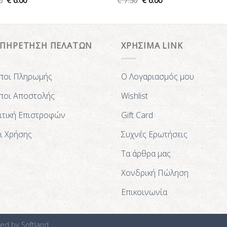
0
€
6.00
€
7.50
€
6.00
ΥΠΗΡΕΤΗΣΗ ΠΕΛΑΤΩΝ
ΧΡΗΣΙΜΑ LINK
ποι Πληρωμής
Ο Λογαριασμός μου
ποι Αποστολής
Wishlist
ιτική Επιστροφών
Gift Card
ι Χρήσης
Συχνές Ερωτήσεις
Τα άρθρα μας
Χονδρική Πώληση
Επικοινωνία
ted by
Softland.