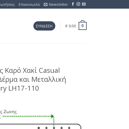
ρωτήσεις
Επικοινωνία
Newsletter
€
0.00
ΣΎΝΔΕΣΗ
0
 Καρό Χακί Casual
Δέρμα και Μεταλλική
ry LH17-110