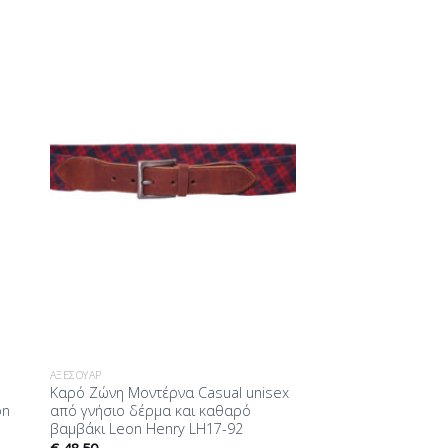
ήκη
Προσθήκη
στα
στη Λίστα
ίας
Επιθυμίας
ΑΞΕΣΟΥΆΡ
Καρό Ζώνη Mοντέρνα Casual unisex
on
από γνήσιο δέρμα και καθαρό
βαμβάκι Leon Henry LH17-92