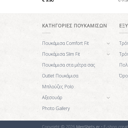
€
9.90
€
7.5
ΚΑΤΗΓΟΡΙΕΣ ΠΟΥΚΑΜΙΣΩΝ
ΕΞ
Πουκάμισα Comfort Fit
Τρό
Πουκάμισα Slim Fit
Τρό
Πουκάμισα στα μέτρα σας
Πολ
Outlet Πουκάμισα
Όρο
Μπλούζες Polo
Αξεσουάρ
Photo Gallery
Copyright © 2026
MenShirts.gr
• E-shop crea