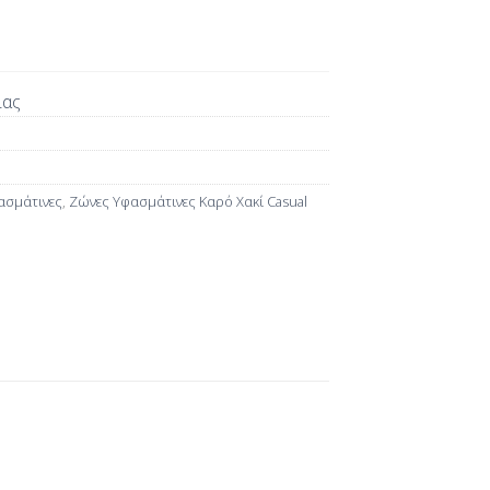
ίας
ασμάτινες
,
Ζώνες Υφασμάτινες Καρό Χακί Casual