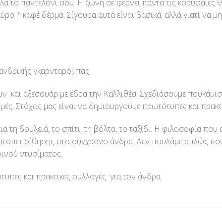
ηλά το παντελόνι σου. Η ζώνη σε φέρνει πάντα τις κορυφαίες 
αύρο ή καφέ δέρμα. Σίγουρα αυτά είναι βασικά, αλλά γιατί να μ
 ανδρικής γκαρνταρόμπας
ων και αξεσουάρ με έδρα την Καλλιθέα. Σχεδιάσουμε πουκάμισ
ιμές. Στόχος μας είναι να δημιουργούμε πρωτότυπες και πρακτ
α τη δουλειά, το σπίτι, τη βόλτα, το ταξίδι. Η φιλοσοφία πο
 αυτοπεποίθησης στο σύγχρονο άνδρα. Δεν πουλάμε απλώς πο
ινού ντυσίματος.
τυπες και πρακτικές συλλογές για τον άνδρα.