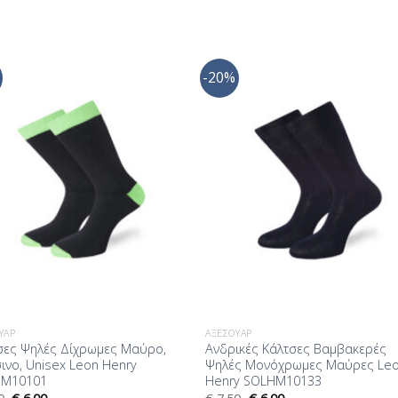
-20%
Προσθήκη
Προσθ
στη Λίστα
στη Λί
Επιθυμίας
Επιθυμ
ΥΆΡ
ΑΞΕΣΟΥΆΡ
σες Ψηλές Δίχρωμες Μαύρο,
Ανδρικές Κάλτσες Βαμβακερές
ινο, Unisex Leon Henry
Ψηλές Μονόχρωμες Μαύρες Le
HM10101
Henry SOLHM10133