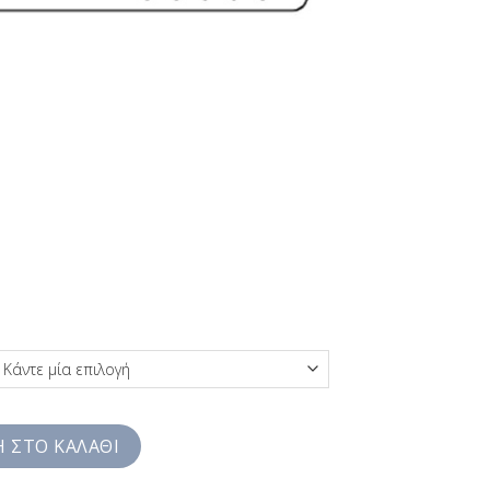
 Casual Ανδρικές με Καφέ Δέρμα και Μεταλλική Αγκράφα Leon He
 ΣΤΟ ΚΑΛΆΘΙ