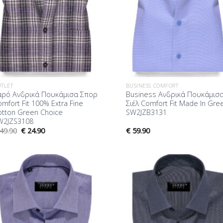
TLET
BUSINESS COMFORT
αρό Ανδρικά Πουκάμισα Σπορ
Business Ανδρικά Πουκάμισ
mfort Fit 100% Extra Fine
Σιέλ Comfort Fit Made In Gre
otton Green Choice
SW2JZB3131
W2JZS3108
49.90
€
24.90
€
59.90
Προσθήκη
Προσθ
στη Λίστα
στη Λ
Επιθυμίας
Επιθυ