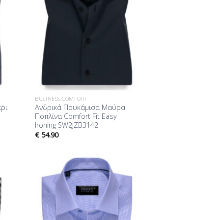
BUSINESS COMFORT
ρι
Ανδρικά Πουκάμισα Μαύρα
Ποπλίνα Comfort Fit Easy
Ironing SW2JZB3142
€
54.90
ήκη
Προσθήκη
ίστα
στη Λίστα
μίας
Επιθυμίας