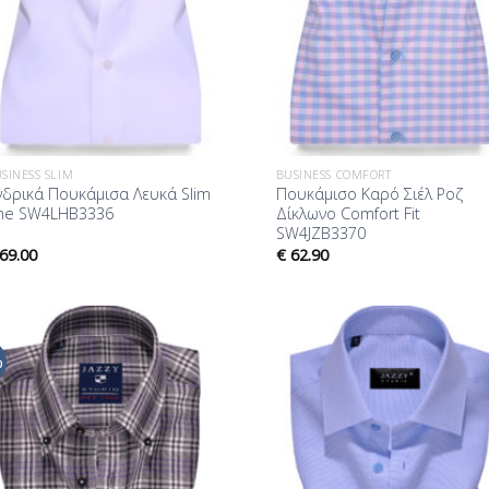
SINESS SLIM
BUSINESS COMFORT
νδρικά Πουκάμισα Λευκά Slim
Πουκάμισο Καρό Σιέλ Ροζ
ine SW4LHB3336
Δίκλωνο Comfort Fit
SW4JZB3370
69.00
€
62.90
%
Προσθήκη
Προσθ
στη Λίστα
στη Λ
Επιθυμίας
Επιθυ