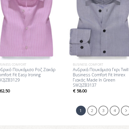
SINESS COMFORT
BUSINESS COMFORT
νδρικό Πουκάμισο Ροζ Ζακάρ
Ανδρικά Πουκάμισα Γκρι Twill
mfort Fit Easy Ironing
Business Comfort Fit Imirex
W2JZB3129
Γιακάς Made In Green
SW2JZB3137
62.50
€
58.00
1
2
3
4