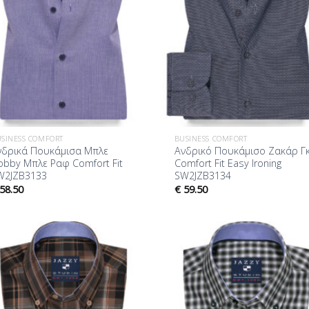
SINESS COMFORT
BUSINESS COMFORT
νδρικά Πουκάμισα Μπλε
Ανδρικό Πουκάμισο Ζακάρ Γκ
obby Μπλε Ραφ Comfort Fit
Comfort Fit Easy Ironing
W2JZB3133
SW2JZB3134
58.50
€
59.50
Προσθήκη
Προσθ
στη Λίστα
στη Λ
Επιθυμίας
Επιθυ