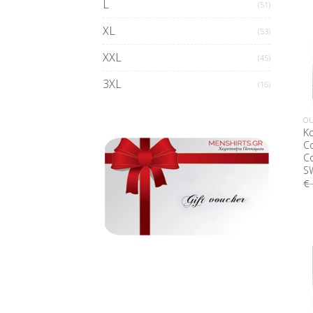
L
(51)
XL
(53)
XXL
(45)
3XL
(16)
OU
Κ
Co
C
S
€