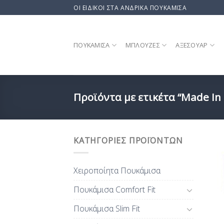
Skip
ΟΙ ΕΙΔΙΚΟΙ ΣΤΑ ΑΝΔΡΙΚΑ ΠΟΥΚΑΜΙΣΑ
to
content
ΠΟΥΚΆΜΙΣΑ
ΜΠΛΟΎΖΕΣ
ΑΞΕΣΟΥΆΡ
Προϊόντα με ετικέτα “Made In
ΚΑΤΗΓΟΡΊΕΣ ΠΡΟΪΌΝΤΩΝ
Χειροποίητα Πουκάμισα
Πουκάμισα Comfort Fit
Πουκάμισα Slim Fit