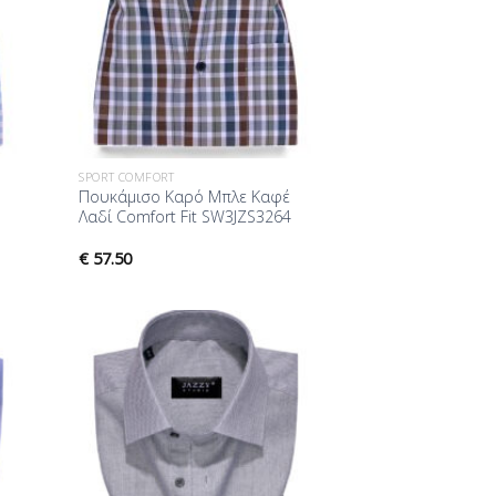
SPORT COMFORT
Πουκάμισο Καρό Μπλε Καφέ
Λαδί Comfort Fit SW3JZS3264
€
57.50
ήκη
Προσθήκη
ίστα
στη Λίστα
μίας
Επιθυμίας