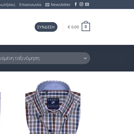
ρωτήσεις
Επικοινωνία
Newsletter
€
0.00
ΣΎΝΔΕΣΗ
0
ήκη
Προσθήκη
ίστα
στη Λίστα
μίας
Επιθυμίας