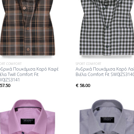
ORT COMFORT
SPORT COMFORT
νδρικά Πουκάμισα Καρό Καφέ
Ανδρικά Πουκάμισα Καρό Λα
έλα Twill Comfort Fit
Βιέλα Comfort Fit SW0JZS314
W0JZS3141
57.50
€
58.00
Προσθήκη
Προσθ
στη Λίστα
στη Λ
Επιθυμίας
Επιθυ