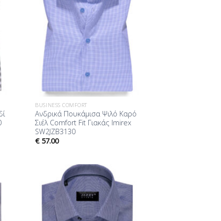
BUSINESS COMFORT
δί
Ανδρικά Πουκάμισα Ψιλό Καρό
0
Σιέλ Comfort Fit Γιακάς Imirex
SW2JZB3130
€
57.00
ήκη
Προσθήκη
ίστα
στη Λίστα
μίας
Επιθυμίας