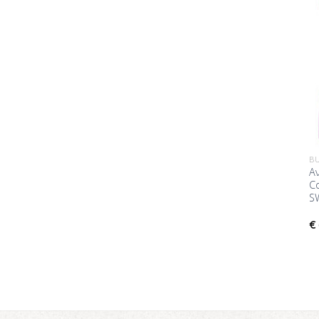
BU
Α
Co
S
€