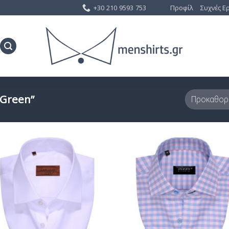
+30 210 9593 753
Προφίλ
Συχνές Ε
 Green”
Προσθήκη
Προσθ
στη Λίστα
στη Λ
Επιθυμίας
Επιθυ