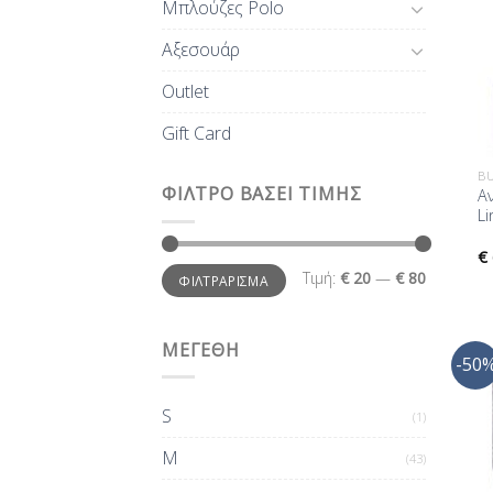
Μπλούζες Polo
Αξεσουάρ
Outlet
Gift Card
BU
ΦΊΛΤΡΟ ΒΆΣΕΙ ΤΙΜΉΣ
Α
L
€
Ελάχιστη
Μέγιστη
Τιμή:
€ 20
—
€ 80
ΦΙΛΤΡΆΡΙΣΜΑ
τιμή
τιμή
ΜΕΓΕΘΗ
-50
S
(1)
M
(43)