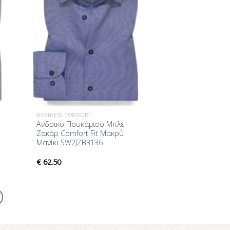
BUSINESS COMFORT
Ανδρικό Πουκάμισο Μπλε
Ζακάρ Comfort Fit Μακρύ
Μανίκι SW2JZB3136
€
62.50