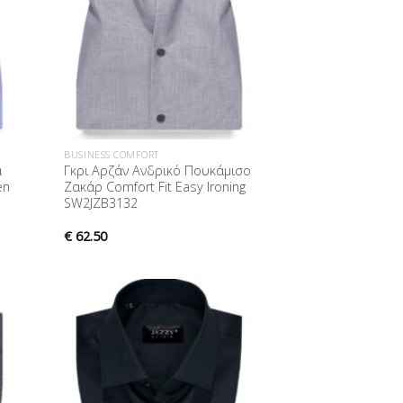
BUSINESS COMFORT
α
Γκρι Αρζάν Ανδρικό Πουκάμισο
en
Ζακάρ Comfort Fit Easy Ironing
SW2JZB3132
€
62.50
ήκη
Προσθήκη
ίστα
στη Λίστα
μίας
Επιθυμίας