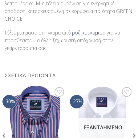
λεπτομέρειες. Μια τέλεια εμφάνιση για ενεργητική
απόδοση, κατασκευασμένη σε κορυφαία ποιότητα GREEN
CHOICE.
Ρίξτε μια ματιά στη γκάμα από
ροζ πουκάμισα
για να
προσθέσετε μια άλλη ξεχωριστή απόχρωση στην
γκαρνταρόμπα σας.
ΣΧΕΤΙΚΆ ΠΡΟΪΌΝΤΑ
-30%
-27%
Προσθήκη
Προσθήκη
στη Λίστα
στη Λίστα
Επιθυμίας
Επιθυμίας
ΕΞΑΝΤΛΗΜΈΝΟ