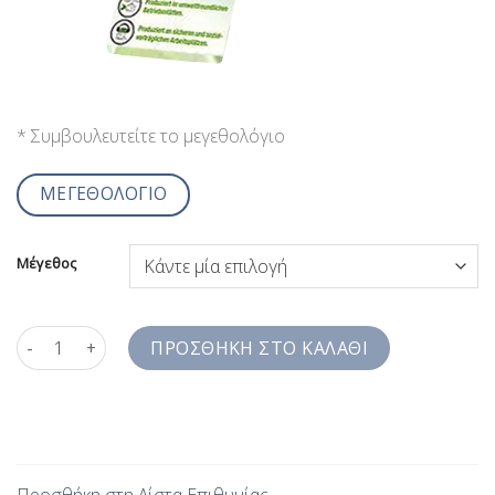
* Συμβουλευτείτε το μεγεθολόγιο
ΜΕΓΕΘΟΛΟΓΙΟ
Μέγεθος
Ανδρικό Πουκάμισο Ροζ Ζακάρ Comfort Fit Easy Ironing SW2JZ
ΠΡΟΣΘΉΚΗ ΣΤΟ ΚΑΛΆΘΙ