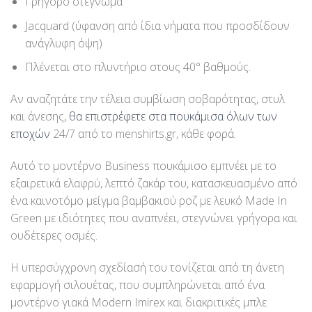
Γρήγορο στέγνωμα
Jacquard (ύφανση από ίδια νήματα που προσδίδουν
ανάγλυφη όψη)
Πλένεται στο πλυντήριο στους 40° βαθμούς.
Αν αναζητάτε την τέλεια συμβίωση σοβαρότητας, στυλ
και άνεσης,
θα επιστρέφετε στα πουκάμισα όλων των
εποχών
24/7 από το menshirts.gr, κάθε φορά.
Αυτό το μοντέρνο Business πουκάμισο εμπνέει με το
εξαιρετικά ελαφρύ, λεπτό ζακάρ του, κατασκευασμένο από
ένα καινοτόμο μείγμα βαμβακιού ροζ με λευκό Made In
Green με ιδιότητες που αναπνέει, στεγνώνει γρήγορα και
ουδέτερες οσμές.
Η υπερσύγχρονη σχεδίασή του τονίζεται από τη άνετη
εφαρμογή σιλουέτας, που συμπληρώνεται από ένα
μοντέρνο γιακά Modern Imirex και διακριτικές μπλε