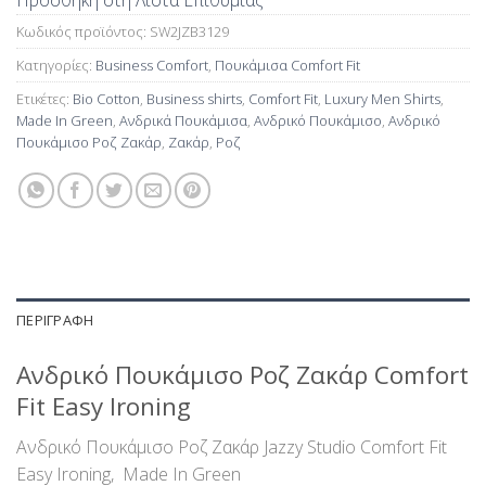
Προσθήκη στη Λίστα Επιθυμίας
Κωδικός προϊόντος:
SW2JZB3129
Κατηγορίες:
Business Comfort
,
Πουκάμισα Comfort Fit
Ετικέτες:
Bio Cotton
,
Business shirts
,
Comfort Fit
,
Luxury Men Shirts
,
Made In Green
,
Ανδρικά Πουκάμισα
,
Ανδρικό Πουκάμισο
,
Ανδρικό
Πουκάμισο Ροζ Ζακάρ
,
Ζακάρ
,
Ροζ
ΠΕΡΙΓΡΑΦΉ
Ανδρικό Πουκάμισο Ροζ Ζακάρ Comfort
Fit Easy Ironing
Ανδρικό Πουκάμισο Ροζ Ζακάρ Jazzy Studio Comfort Fit
Easy Ironing, Made In Green