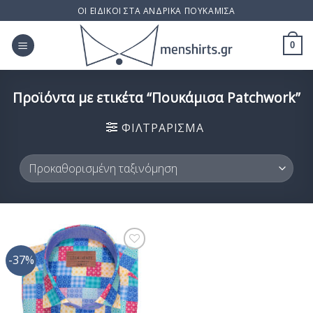
Skip
ΟΙ ΕΙΔΙΚΟΙ ΣΤΑ ΑΝΔΡΙΚΑ ΠΟΥΚΑΜΙΣΑ
to
content
0
Προϊόντα με ετικέτα “Πουκάμισα Patchwork”
ΦΙΛΤΡΆΡΙΣΜΑ
-37%
Προσθήκη
στη Λίστα
Επιθυμίας