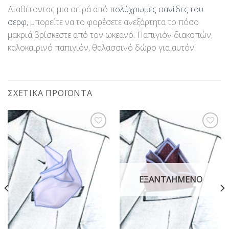
Διαθέτοντας μια σειρά από
πολύχρωμες σανίδες του
σερφ
, μπορείτε να το φορέσετε ανεξάρτητα το πόσο
μακριά βρίσκεστε από τον ωκεανό. Παπιγιόν διακοπών,
καλοκαιρινό παπιγιόν, θαλασσινό δώρο για αυτόν!
ΣΧΕΤΙΚΆ ΠΡΟΪΌΝΤΑ
Προσθήκη
Προσθήκη
στη Λίστα
στη Λίστα
Επιθυμίας
Επιθυμίας
ΕΞΑΝΤΛΗΜΈΝΟ