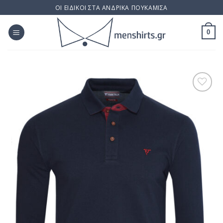
Skip
ΟΙ ΕΙΔΙΚΟΙ ΣΤΑ ΑΝΔΡΙΚΑ ΠΟΥΚΑΜΙΣΑ
to
content
0
Προσθήκη
στη Λίστα
Επιθυμίας