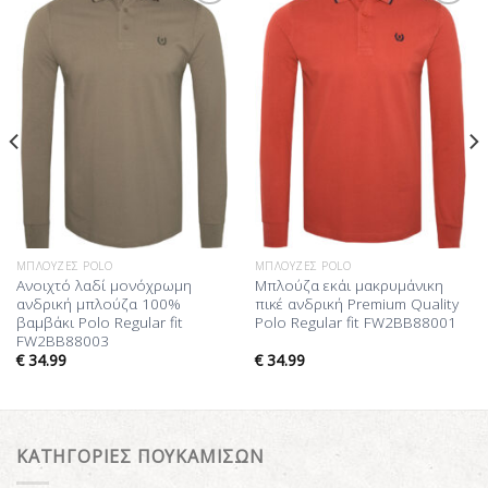
Προσθήκη
Προσθήκη
στη Λίστα
στη Λίστα
Επιθυμίας
Επιθυμίας
ΜΠΛΟΎΖΕΣ POLO
ΜΠΛΟΎΖΕΣ POLO
Ανοιχτό λαδί μονόχρωμη
Μπλούζα εκάι μακρυμάνικη
ανδρική μπλούζα 100%
πικέ ανδρική Premium Quality
βαμβάκι Polo Regular fit
Polo Regular fit FW2BB88001
FW2BB88003
€
34.99
€
34.99
ΚΑΤΗΓΟΡΙΕΣ ΠΟΥΚΑΜΙΣΩΝ