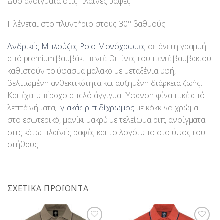
Δύο ανοίγματα στις πλαϊνές ραφές
Πλένεται στο πλυντήριο στους 30° βαθμούς
Ανδρικές Μπλούζες Polo Μονόχρωμες
σε άνετη γραμμή
από premium βαμβάκι πενιέ. Οι ίνες του πενιέ βαμβακιού
καθιστούν το ύφασμα μαλακό με μεταξένια υφή,
βελτιωμένη ανθεκτικότητα και αυξημένη διάρκεια ζωής.
Και έχει υπέροχο απαλό άγγιγμα. Ύφανση φίνα πικέ από
λεπτά νήματα,
γιακάς ριπ δίχρωμος
με κόκκινο χρώμα
στο εσωτερικό, μανίκι μακρύ με τελείωμα ριπ, ανοίγματα
στις κάτω πλαϊνές ραφές και το λογότυπο στο ύψος του
στήθους.
ΣΧΕΤΙΚΆ ΠΡΟΪΌΝΤΑ