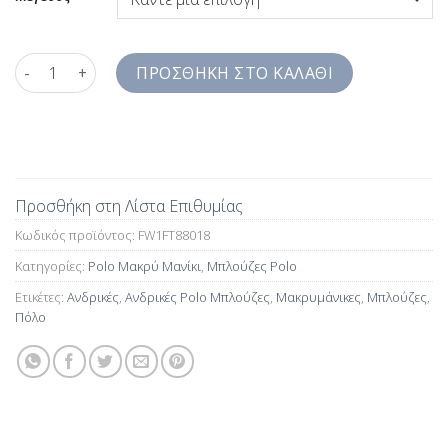
Ανδρικές Polo Μπλούζες Μπλε Μονόχρωμες Regular fit FW1FT
ΠΡΟΣΘΉΚΗ ΣΤΟ ΚΑΛΆΘΙ
Προσθήκη στη Λίστα Επιθυμίας
Κωδικός προϊόντος:
FW1FT88018
Κατηγορίες:
Polo Μακρύ Μανίκι
,
Μπλούζες Polo
Ετικέτες:
Ανδρικές
,
Ανδρικές Polo Μπλούζες
,
Μακρυμάνικες
,
Μπλούζες
,
Πόλο