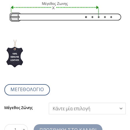
ΜΕΓΕΘΟΛΟΓΙΟ
Μέγεθος Ζώνης
Ανδρική Ζώνη Δερμάτινη Μαύρη BLT-GP22-07 ποσότητα