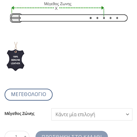
ΜΕΓΕΘΟΛΟΓΙΟ
Μέγεθος Ζώνης
Ανδρική Ζώνη Μαύρο Καφέ Διπλής Όψης Αναστρέψιμη BLT-GP