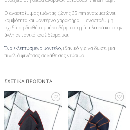
Ο αναστρέψιμος ιμάντας ζώνης 35 mm ενσωματώνει
κομψότητα και μοντέρνο χαρακτήρα. Η αναστρέψιμη
σχεδίαση διαθέτει μαύρο δέρμα στη μία πλευρά και στην
άλλη σε τονικό καφέ δέρμα ματ.
Ένα εκλεπτυσμένο μοντέλο
, ιδανικό για να δώσει μια
πινελιά φινέτσας σε κάθε σας ντύσιμο.
ΣΧΕΤΙΚΆ ΠΡΟΪΌΝΤΑ
Προσθήκη
Προσθήκη
στη Λίστα
στη Λίστα
Επιθυμίας
Επιθυμίας