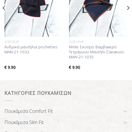
ΑΞΕΣΟΥΆΡ
ΑΞΕΣΟΥΆΡ
Ανδρικά μαντήλια pochettes
Μπλε Σκούρο Βαμβακερό
MAN-21-1032
Τετράγωνο Μαντήλι Σακακιού
MAN-21-1035
€
9.90
€
9.90
ΚΑΤΗΓΟΡΙΕΣ ΠΟΥΚΑΜΙΣΩΝ
Πουκάμισα Comfort Fit
Πουκάμισα Slim Fit