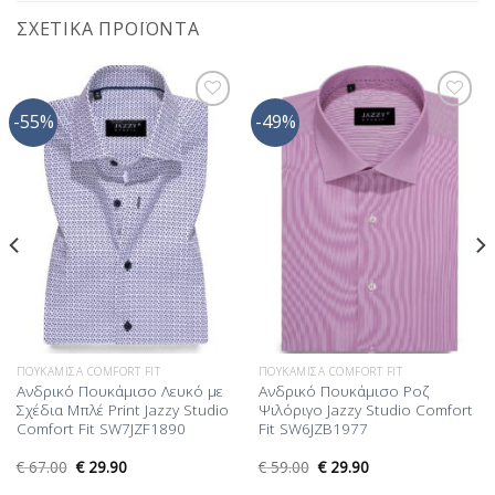
ΣΧΕΤΙΚΆ ΠΡΟΪΌΝΤΑ
-55%
-49%
Προσθήκη
Προσθήκη
στη Λίστα
στη Λίστα
Επιθυμίας
Επιθυμίας
ΠΟΥΚΆΜΙΣΑ COMFORT FIT
ΠΟΥΚΆΜΙΣΑ COMFORT FIT
Ανδρικό Πουκάμισο Λευκό με
Ανδρικό Πουκάμισο Ροζ
Σχέδια Μπλέ Print Jazzy Studio
Ψιλόριγο Jazzy Studio Comfort
Comfort Fit SW7JZF1890
Fit SW6JZB1977
€
67.00
€
29.90
€
59.00
€
29.90