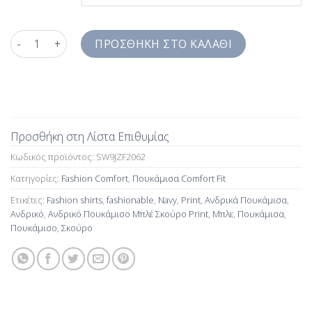
Ανδρικό Πουκάμισο Μπλέ Σκούρο Print Καφέ Jazzy Studio Comf
ΠΡΟΣΘΉΚΗ ΣΤΟ ΚΑΛΆΘΙ
Προσθήκη στη Λίστα Επιθυμίας
Κωδικός προϊόντος:
SW9JZF2062
Κατηγορίες:
Fashion Comfort
,
Πουκάμισα Comfort Fit
Ετικέτες:
Fashion shirts
,
fashionable
,
Navy
,
Print
,
Ανδρικά Πουκάμισα
,
Ανδρικό
,
Ανδρικό Πουκάμισο Μπλέ Σκούρο Print
,
Μπλε
,
Πουκάμισα
,
Πουκάμισο
,
Σκούρο