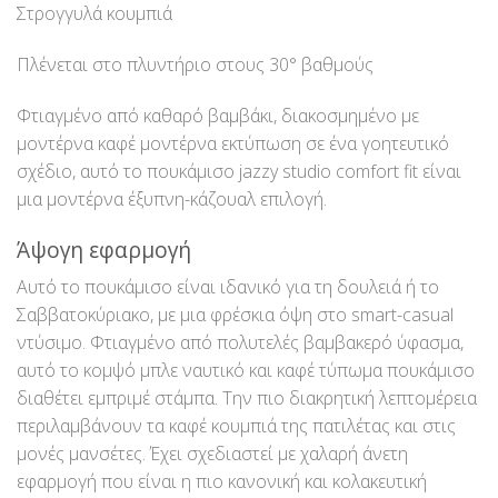
Στρογγυλά κουμπιά
Πλένεται στο πλυντήριο στους 30° βαθμούς
Φτιαγμένο από καθαρό βαμβάκι, διακοσμημένο με
μοντέρνα καφέ μοντέρνα εκτύπωση σε ένα γοητευτικό
σχέδιο, αυτό το πουκάμισο jazzy studio comfort fit είναι
μια μοντέρνα έξυπνη-κάζουαλ επιλογή.
Άψογη εφαρμογή
Αυτό το πουκάμισο είναι ιδανικό για τη δουλειά ή το
Σαββατοκύριακο, με μια φρέσκια όψη στο smart-casual
ντύσιμο. Φτιαγμένο από πολυτελές βαμβακερό ύφασμα,
αυτό το κομψό μπλε ναυτικό και καφέ τύπωμα πουκάμισο
διαθέτει εμπριμέ στάμπα. Την πιο διακρητική λεπτομέρεια
περιλαμβάνουν τα καφέ κουμπιά της πατιλέτας και στις
μονές μανσέτες. Έχει σχεδιαστεί με χαλαρή άνετη
εφαρμογή που είναι η πιο κανονική και κολακευτική