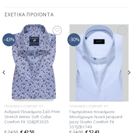
ΣΧΕΤΙΚΆ ΠΡΟΪΌΝΤΑ
-43%
-30%
Προσθήκη
Προσθήκη
στη Λίστα
στη Λίστα
Επιθυμίας
Επιθυμίας
ΠΟΥΚΆΜΙΣΑ COMFORT FIT
ΠΟΥΚΆΜΙΣΑ COMFORT FIT
Ανδρικά Πουκάμισα Σιέλ Print
Γαμπριάτικα πουκάμισα
Stretch Imirex Soft Collar
Μονόχρωμα Λευκά Jacquard
Comfort Fit SS8JZF2025
Jazzy Studio Comfort Fit
SS7JZB1749
€
74.50
€
42.50
€
74.90
€
52.43