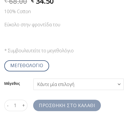
68.00
34.50
€
€
100% Cotton
Εύκολο στην φροντίδα του
* Συμβουλευτείτε το μεγεθολόγιο
ΜΕΓΕΘΟΛΟΓΙΟ
Μέγεθος
Ανδρικό Πουκάμισο Λευκό Floral Digital Print Loen Henry Slim 
ΠΡΟΣΘΉΚΗ ΣΤΟ ΚΑΛΆΘΙ