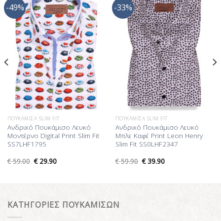
-49%
-33%
Προσθήκη
Προσθήκη
στη Λίστα
στη Λίστα
Επιθυμίας
Επιθυμίας
ΠΟΥΚΆΜΙΣΑ SLIM FIT
ΠΟΥΚΆΜΙΣΑ SLIM FIT
Ανδρικό Πουκάμισο Λευκό
Ανδρικό Πουκάμισο Λευκό
Μοντέρνο Digital Print Slim Fit
Μπλε Καφέ Print Leon Henry
SS7LHF1795
Slim Fit SS0LHF2347
€
59.00
€
29.90
€
59.90
€
39.90
ΚΑΤΗΓΟΡΙΕΣ ΠΟΥΚΑΜΙΣΩΝ