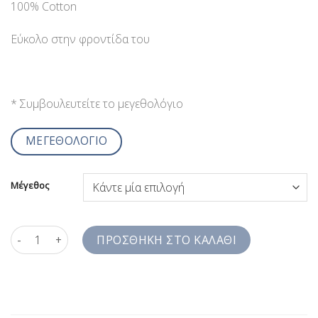
100% Cotton
Εύκολο στην φροντίδα του
* Συμβουλευτείτε το μεγεθολόγιο
ΜΕΓΕΘΟΛΟΓΙΟ
Μέγεθος
Ανδρικό Πουκάμισο με Γιακά Μάο Λευκό Ριγέ Comfort Fit SS8J
ΠΡΟΣΘΉΚΗ ΣΤΟ ΚΑΛΆΘΙ