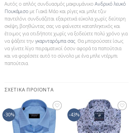
Αυτός ο απλός συνδυασμός μακρυμάνικο
Ανδρικό λευκό
Πουκάμισο
με Γιακά Μάο και ρίγες και μπλε τζιν
παντελόνι συνδυάζεται εξαιρετικά εύκολα χωρίς δεύτερη
σκέψη, βοηθώντας σας να φαίνεστε καταπληκτικός και
έτοιμος για οτιδήποτε χωρίς να ξοδεύετε πολύ χρόνο για
να ψάξετε την
γκαρνταρόμπα σας
. Θα μπορούσατε ίσως
να γίνετε λίγο πειραματικοί όσον αφορά τα παπούτσια
και να φορέσετε αυτό το σύνολο με ένα μπλε ντέρμπι
παπούτσια.
ΣΧΕΤΙΚΆ ΠΡΟΪΌΝΤΑ
-30%
-43%
Προσθήκη
Προσθήκη
στη Λίστα
στη Λίστα
Επιθυμίας
Επιθυμίας