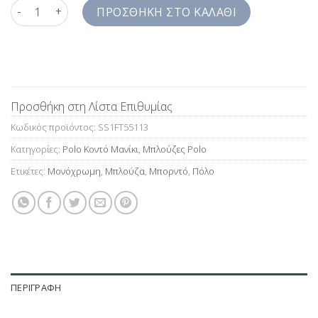
ΜΠΛΟΥΖΑ ΠΟΛΟ ΜΟΝΟΧΡΩΜΗ ΜΠΟΡΝΤΟ REGULAR FIT SS1FT5
ΠΡΟΣΘΉΚΗ ΣΤΟ ΚΑΛΆΘΙ
Προσθήκη στη Λίστα Επιθυμίας
Κωδικός προϊόντος:
SS1FT55113
Κατηγορίες:
Polo Κοντό Μανίκι
,
Μπλούζες Polo
Ετικέτες:
Μονόχρωμη
,
Μπλούζα
,
Μπορντό
,
Πόλο
ΠΕΡΙΓΡΑΦΉ