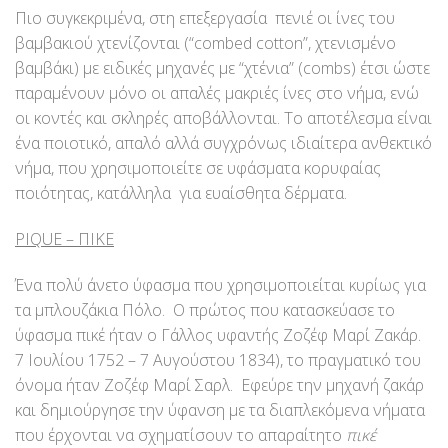
Πιο συγκεκριμένα, στη επεξεργασία πενιέ οι ίνες του
βαμβακιού χτενίζονται (“combed cotton”, χτενισμένο
βαμβάκι) με ειδικές μηχανές με “χτένια” (combs) έτσι ώστε
παραμένουν μόνο οι απαλές μακριές ίνες στο νήμα, ενώ
οι κοντές και σκληρές αποβάλλονται. Το αποτέλεσμα είναι
ένα ποιοτικό, απαλό αλλά συγχρόνως ιδιαίτερα ανθεκτικό
νήμα, που χρησιμοποιείτε σε υφάσματα κορυφαίας
ποιότητας, κατάλληλα για ευαίσθητα δέρματα.
PIQUE – ΠΙΚΕ
Ένα πολύ άνετο ύφασμα που χρησιμοποιείται κυρίως για
τα μπλουζάκια Πόλο. Ο πρώτος που κατασκεύασε το
ύφασμα πικέ ήταν ο Γάλλος υφαντής Ζοζέφ Μαρί Ζακάρ.
7 Ιουλίου 1752 – 7 Αυγούστου 1834), το πραγματικό του
όνομα ήταν Ζοζέφ Μαρί Σαρλ. Εφεύρε την μηχανή ζακάρ
και δημιούργησε την ύφανση με τα διαπλεκόμενα νήματα
που έρχονται να σχηματίσουν το απαραίτητο
πικέ