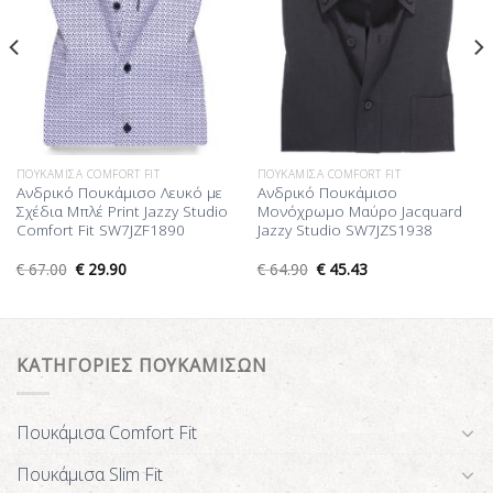
ΠΟΥΚΆΜΙΣΑ COMFORT FIT
ΠΟΥΚΆΜΙΣΑ COMFORT FIT
Ανδρικό Πουκάμισο Λευκό με
Ανδρικό Πουκάμισο
Σχέδια Μπλέ Print Jazzy Studio
Μονόχρωμο Μαύρο Jacquard
Comfort Fit SW7JZF1890
Jazzy Studio SW7JZS1938
€
67.00
€
29.90
€
64.90
€
45.43
ΚΑΤΗΓΟΡΙΕΣ ΠΟΥΚΑΜΙΣΩΝ
Πουκάμισα Comfort Fit
Πουκάμισα Slim Fit