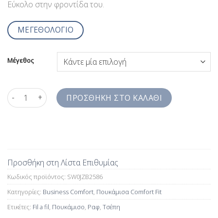
Εύκολο στην φροντίδα του.
ΜΕΓΕΘΟΛΟΓΙΟ
Μέγεθος
fil a fil Πουκάμισο Ραφ ανοιχτό Jazzy Studio Comfort Fit SW0JZ
ΠΡΟΣΘΉΚΗ ΣΤΟ ΚΑΛΆΘΙ
Προσθήκη στη Λίστα Επιθυμίας
Κωδικός προϊόντος:
SW0JZB2586
Κατηγορίες:
Business Comfort
,
Πουκάμισα Comfort Fit
Ετικέτες:
Fil a fil
,
Πουκάμισο
,
Ραφ
,
Τσέπη