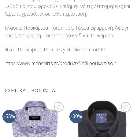
μεθοδικό, που φροντίζει καθημερινά τις λεπτομέρειες και
ξέρει τι χρειάζεται σε κάθε περίσταση.
Κλασικά Πουκάμισα Ποιότητος, Τέλεια Εφαρμογή, Άψογη
ραφή, Ασύγκριτη Ποιότητα, Μοναδικά πουκάμισα.
fil a fil Πουκάμισο Ραφ Jazzy Studio Comfort Fit
https://www.menshirts.gr/product/filafil-poukamiso /
ΣΧΕΤΙΚΆ ΠΡΟΪΌΝΤΑ
-55%
-30%
Προσθήκη
Προσθήκη
στη Λίστα
στη Λίστα
Επιθυμίας
Επιθυμίας