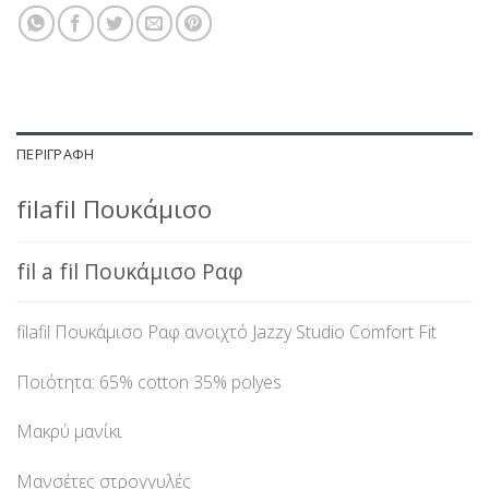
ΠΕΡΙΓΡΑΦΉ
filafil Πουκάμισο
fil a fil Πουκάμισο Ραφ
filafil Πουκάμισο Ραφ ανοιχτό Jazzy Studio Comfort Fit
Ποιότητα: 65% cotton 35% polyes
Μακρύ μανίκι
Μανσέτες στρογγυλές