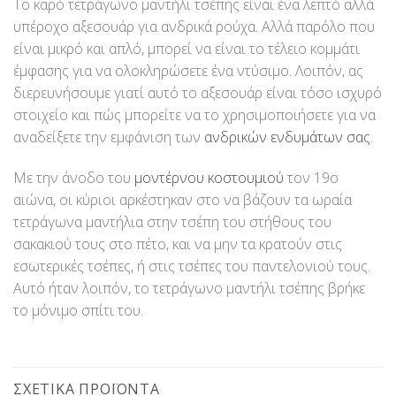
Το καρό τετράγωνο μαντήλι τσέπης είναι ένα λεπτό αλλά
υπέροχο αξεσουάρ για ανδρικά ρούχα. Αλλά παρόλο που
είναι μικρό και απλό, μπορεί να είναι το τέλειο κομμάτι
έμφασης για να ολοκληρώσετε ένα ντύσιμο. Λοιπόν, ας
διερευνήσουμε γιατί αυτό το αξεσουάρ είναι τόσο ισχυρό
στοιχείο και πώς μπορείτε να το χρησιμοποιήσετε για να
αναδείξετε την εμφάνιση των
ανδρικών ενδυμάτων σας.
Με την άνοδο του
μοντέρνου κοστουμιού
τον 19ο
αιώνα, οι κύριοι αρκέστηκαν στο να βάζουν τα ωραία
τετράγωνα μαντήλια στην τσέπη του στήθους του
σακακιού τους στο πέτο, και να μην τα κρατούν στις
εσωτερικές τσέπες, ή στις τσέπες του παντελονιού τους.
Αυτό ήταν λοιπόν, το τετράγωνο μαντήλι τσέπης βρήκε
το μόνιμο σπίτι του.
ΣΧΕΤΙΚΆ ΠΡΟΪΌΝΤΑ