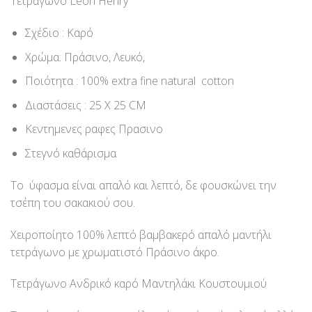
Τετράγωνο Leon Henry
Σχέδιο : Καρό
Χρώμα: Πράσινο, Λευκό,
Ποιότητα : 100% extra fine natural cotton
Διαστάσεις : 25 Χ 25 CM
Κεντημενες ραφες Πρασινο
Στεγνό καθάρισμα
Το ύφασμα είναι απαλό και λεπτό, δε φουσκώνει την
τσέπη του σακακιού σου.
Χειροποίητο 100% λεπτό βαμβακερό απαλό μαντήλι
τετράγωνο με χρωματιστό Πράσινο άκρο.
Τετράγωνο Ανδρικό καρό Μαντηλάκι Κουστουμιού