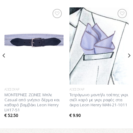
Προσθήκη
Προσθήκη
στη Λίστα
στη Λίστα
Επιθυμίας
Επιθυμίας
ΑΞΕΣΟΥΆΡ
ΑΞΕΣΟΥΆΡ
ΜΟΝΤΕΡΝΕΣ ΖΩΝΕΣ Μπλε
Τετράγωνο μαντήλι τσέπης γκρι
Casual από γνήσιο δέρμα και
σιέλ καρό με γκρι ραφές στα
καθαρό βαμβάκι Leon Henry
άκρα Leon Henry MAN-21-1011
LH17-51
€
52.50
€
9.90