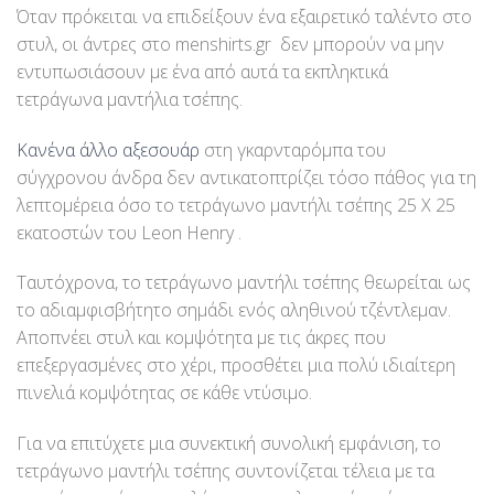
Όταν πρόκειται να επιδείξουν ένα εξαιρετικό ταλέντο στο
στυλ, οι άντρες στο menshirts.gr δεν μπορούν να μην
εντυπωσιάσουν με ένα από αυτά τα εκπληκτικά
τετράγωνα μαντήλια τσέπης.
Κανένα άλλο αξεσουάρ
στη γκαρνταρόμπα του
σύγχρονου άνδρα δεν αντικατοπτρίζει τόσο πάθος για τη
λεπτομέρεια όσο το τετράγωνο μαντήλι τσέπης 25 Χ 25
εκατοστών του Leon Henry .
Ταυτόχρονα, το τετράγωνο μαντήλι τσέπης θεωρείται ως
το αδιαμφισβήτητο σημάδι ενός αληθινού τζέντλεμαν.
Αποπνέει στυλ και κομψότητα με τις άκρες που
επεξεργασμένες στο χέρι, προσθέτει μια πολύ ιδιαίτερη
πινελιά κομψότητας σε κάθε ντύσιμο.
Για να επιτύχετε μια συνεκτική συνολική εμφάνιση, το
τετράγωνο μαντήλι τσέπης συντονίζεται τέλεια με τα