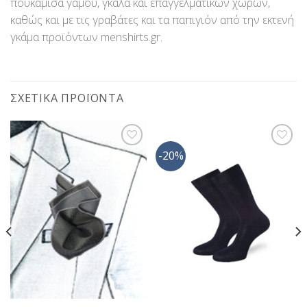
πουκάμισα γάμου, γκαλά και επαγγελματικών χώρων,
καθώς και με τις γραβάτες και τα παπιγιόν από την εκτενή
γκάμα προϊόντων menshirts.gr.
ΣΧΕΤΙΚΆ ΠΡΟΪΌΝΤΑ
-20%
Προσθήκη
Προσθήκη
στη Λίστα
στη Λίστα
Επιθυμίας
Επιθυμίας