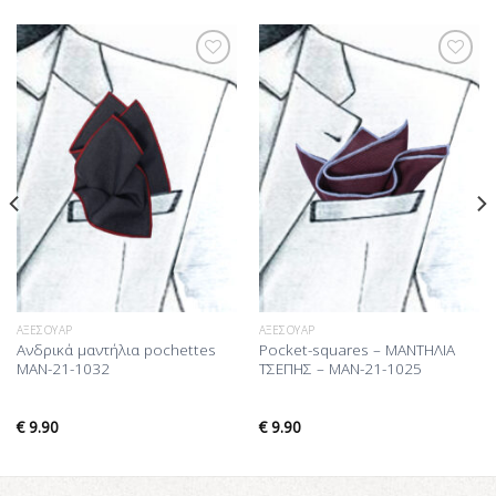
Προσθήκη
Προσθήκη
στη Λίστα
στη Λίστα
Επιθυμίας
Επιθυμίας
ΑΞΕΣΟΥΆΡ
ΑΞΕΣΟΥΆΡ
Ανδρικά μαντήλια pochettes
Pocket-squares – ΜΑΝΤΗΛΙΑ
MAN-21-1032
ΤΣΕΠΗΣ – MAN-21-1025
€
9.90
€
9.90