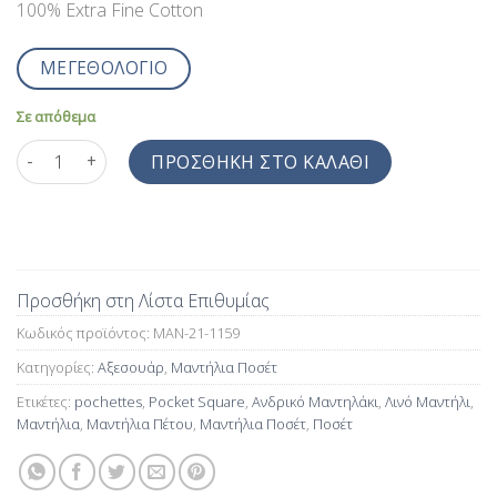
100% Extra Fine Cotton
ΜΕΓΕΘΟΛΟΓΙΟ
Σε απόθεμα
Pochettes Πτι Καρό Τετράγωνα Μπορντό Πράσινο MAN-21-115
ΠΡΟΣΘΉΚΗ ΣΤΟ ΚΑΛΆΘΙ
Προσθήκη στη Λίστα Επιθυμίας
Κωδικός προϊόντος:
MAN-21-1159
Κατηγορίες:
Αξεσουάρ
,
Μαντήλια Ποσέτ
Ετικέτες:
pochettes
,
Pocket Square
,
Ανδρικό Μαντηλάκι
,
Λινό Μαντήλι
,
Μαντήλια
,
Μαντήλια Πέτου
,
Μαντήλια Ποσέτ
,
Ποσέτ