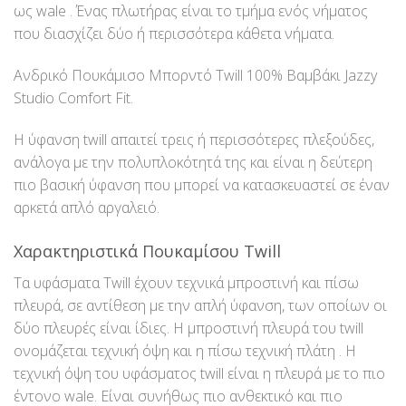
ως wale . Ένας πλωτήρας είναι το τμήμα ενός νήματος
που διασχίζει δύο ή περισσότερα κάθετα νήματα.
Ανδρικό Πουκάμισο Μπορντό Twill 100% Βαμβάκι Jazzy
Studio Comfort Fit.
Η ύφανση twill απαιτεί τρεις ή περισσότερες πλεξούδες,
ανάλογα με την πολυπλοκότητά της και είναι η δεύτερη
πιο βασική ύφανση που μπορεί να κατασκευαστεί σε έναν
αρκετά απλό αργαλειό.
Χαρακτηριστικά Πουκαμίσου Twill
Tα υφάσματα Twill έχουν τεχνικά μπροστινή και πίσω
πλευρά, σε αντίθεση με την απλή ύφανση, των οποίων οι
δύο πλευρές είναι ίδιες. Η μπροστινή πλευρά του twill
ονομάζεται τεχνική όψη και η πίσω τεχνική πλάτη . Η
τεχνική όψη του υφάσματος twill είναι η πλευρά με το πιο
έντονο wale. Είναι συνήθως πιο ανθεκτικό και πιο