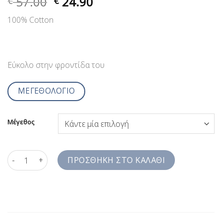
57.00
24.90
€
€
100% Cotton
Εύκολο στην φροντίδα του
ΜΕΓΕΘΟΛΟΓΙΟ
Μέγεθος
Πουκάμισα Ανδρικά Μπεζ Twill 100% Βαμβάκι Jazzy Studio Comf
ΠΡΟΣΘΉΚΗ ΣΤΟ ΚΑΛΆΘΙ