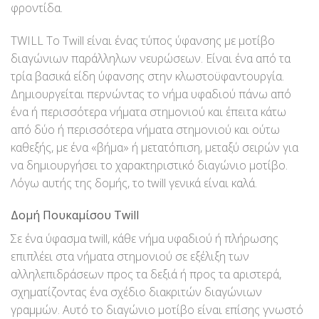
φροντίδα.
TWILL Το Twill είναι ένας τύπος ύφανσης με μοτίβο
διαγώνιων παράλληλων νευρώσεων. Είναι ένα από τα
τρία βασικά είδη ύφανσης στην κλωστοϋφαντουργία.
Δημιουργείται περνώντας το νήμα υφαδιού πάνω από
ένα ή περισσότερα νήματα στημονιού και έπειτα κάτω
από δύο ή περισσότερα νήματα στημονιού και ούτω
καθεξής, με ένα «βήμα» ή μετατόπιση, μεταξύ σειρών για
να δημιουργήσει το χαρακτηριστικό διαγώνιο μοτίβο.
Λόγω αυτής της δομής, το twill γενικά είναι καλά.
Δομή Πουκαμίσου Twill
Σε ένα ύφασμα twill, κάθε νήμα υφαδιού ή πλήρωσης
επιπλέει στα νήματα στημονιού σε εξέλιξη των
αλληλεπιδράσεων προς τα δεξιά ή προς τα αριστερά,
σχηματίζοντας ένα σχέδιο διακριτών διαγώνιων
γραμμών. Αυτό το διαγώνιο μοτίβο είναι επίσης γνωστό