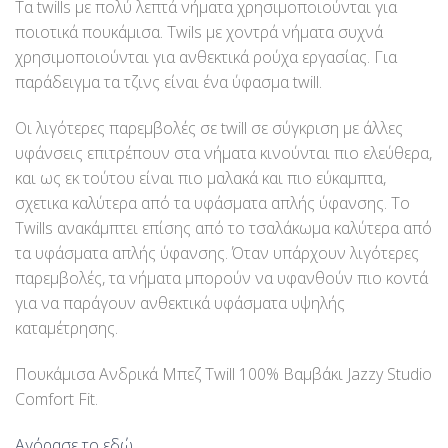
Τα twills με πολύ λεπτά νήματα χρησιμοποιούνται για
ποιοτικά πουκάμισα. Twils με χοντρά νήματα συχνά
χρησιμοποιούνται για ανθεκτικά ρούχα εργασίας. Για
παράδειγμα τα τζινς είναι ένα ύφασμα twill.
Οι λιγότερες παρεμβολές σε twill σε σύγκριση με άλλες
υφάνσεις επιτρέπουν στα νήματα κινούνται πιο ελεύθερα,
και ως εκ τούτου είναι πιο μαλακά και πιο εύκαμπτα,
σχετικα καλύτερα από τα υφάσματα απλής ύφανσης. Το
Twills ανακάμπτει επίσης από το τσαλάκωμα καλύτερα από
τα υφάσματα απλής ύφανσης. Όταν υπάρχουν λιγότερες
παρεμβολές, τα νήματα μπορούν να υφανθούν πιο κοντά
για να παράγουν ανθεκτικά υφάσματα υψηλής
καταμέτρησης.
Πουκάμισα Ανδρικά Μπεζ Twill 100% Βαμβάκι Jazzy Studio
Comfort Fit.
Αγόρασε το εδώ