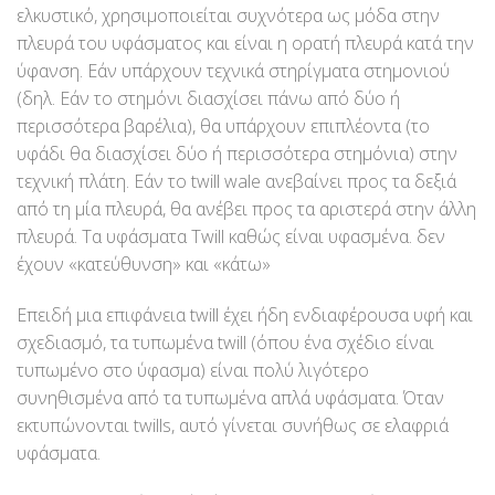
ελκυστικό, χρησιμοποιείται συχνότερα ως μόδα στην
πλευρά του υφάσματος και είναι η ορατή πλευρά κατά την
ύφανση. Εάν υπάρχουν τεχνικά στηρίγματα στημονιού
(δηλ. Εάν το στημόνι διασχίσει πάνω από δύο ή
περισσότερα βαρέλια), θα υπάρχουν επιπλέοντα (το
υφάδι θα διασχίσει δύο ή περισσότερα στημόνια) στην
τεχνική πλάτη. Εάν το twill wale ανεβαίνει προς τα δεξιά
από τη μία πλευρά, θα ανέβει προς τα αριστερά στην άλλη
πλευρά. Τα υφάσματα Twill καθώς είναι υφασμένα. δεν
έχουν «κατεύθυνση» και «κάτω»
Επειδή μια επιφάνεια twill έχει ήδη ενδιαφέρουσα υφή και
σχεδιασμό, τα τυπωμένα twill (όπου ένα σχέδιο είναι
τυπωμένο στο ύφασμα) είναι πολύ λιγότερο
συνηθισμένα από τα τυπωμένα απλά υφάσματα. Όταν
εκτυπώνονται twills, αυτό γίνεται συνήθως σε ελαφριά
υφάσματα.