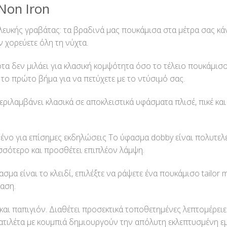
Non Iron
λευκής γραβάτας: τα βραδινά μας πουκάμισα στα μέτρα σας κά
 χορεύετε όλη τη νύχτα.
οτα δεν μιλάει για κλασική κομψότητα όσο το τέλειο πουκάμισ
 το πρώτο βήμα για να πετύχετε με το ντύσιμό σας.
λαμβάνει κλασικά σε αποκλειστικά υφάσματα πλισέ, πικέ και σ
νο για επίσημες εκδηλώσεις Το ύφασμα dobby είναι πολυτελέ
σσότερο και προσθέτει επιπλέον λάμψη.
σμα είναι το κλειδί, επιλέξτε να ράψετε ένα πουκάμισο tailo
ταση.
 και παπιγιόν. Διαθέτει προσεκτικά τοποθετημένες λεπτομέρειε
πατιλέτα με κουμπιά δημιουργούν την απόλυτη εκλεπτυσμένη ε