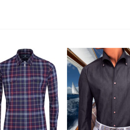
Προσθήκη
Προσθ
στη Λίστα
στη Λί
Επιθυμίας
Επιθυμ