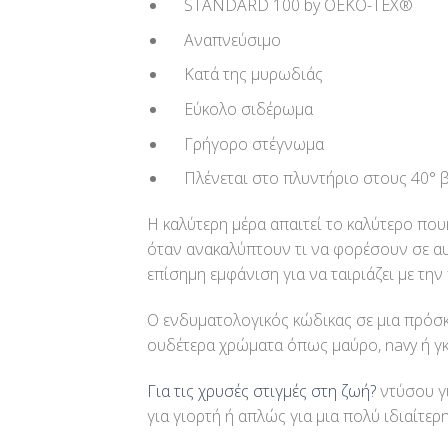
STANDARD 100 by OEKO-TEX®
Αναπνεύσιμο
Κατά της μυρωδιάς
Εύκολο σιδέρωμα
Γρήγορο στέγνωμα
Πλένεται στο πλυντήριο στους 40° 
Η καλύτερη μέρα απαιτεί το καλύτερο που
όταν ανακαλύπτουν τι να φορέσουν σε αυτέ
επίσημη εμφάνιση για να ταιριάζει με την
Ο ενδυματολογικός κώδικας σε μια πρόσκ
ουδέτερα χρώματα όπως μαύρο, navy ή γκρι
Για τις χρυσές στιγμές στη ζωή?
ντύσου γι
για γιορτή ή απλώς για μια πολύ ιδιαίτερ