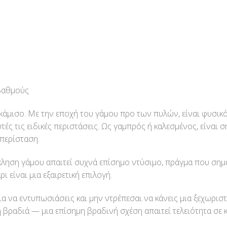
βαθμούς
κάμισο. Με την εποχή του γάμου προ των πυλών, είναι φυσικό
ς τις ειδικές περιστάσεις. Ως γαμπρός ή καλεσμένος, είναι σ
 περίσταση.
ληση γάμου απαιτεί συχνά επίσημο ντύσιμο, πράγμα που σημαί
 είναι μια εξαιρετική επιλογή.
α να εντυπωσιάσεις και μην ντρέπεσαι να κάνεις μια ξεχωριστή 
η βραδιά — μια επίσημη βραδινή σχέση απαιτεί τελειότητα σε 