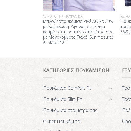
ΙΣΑ
ΧΕΙΡΟΠΟΊΗΤΑ ΠΟΥΚΆΜΙΣΑ
ΧΕΙΡΟ
σο Ριγέ Λευκό
Μπλούζοπουκάμισο Ριγέ Λευκό Σιέλ
Πουκ
ίας ραμμένο στα
με Κυψελώδη Ύφανση στην Ρίγα
τσέπε
νοκόμματο Γιακά
κομμένο και ραμμένο στα μέτρα σας
SW0J
r made to measure)
με Μονοκόμματο Γιακά (Sur mesure)
ALSMSB2501
ΚΑΤΗΓΟΡΙΕΣ ΠΟΥΚΑΜΙΣΩΝ
ΕΞ
Πουκάμισα Comfort Fit
Τρό
Πουκάμισα Slim Fit
Τρό
Πουκάμισα στα μέτρα σας
Πολ
Outlet Πουκάμισα
Όρο