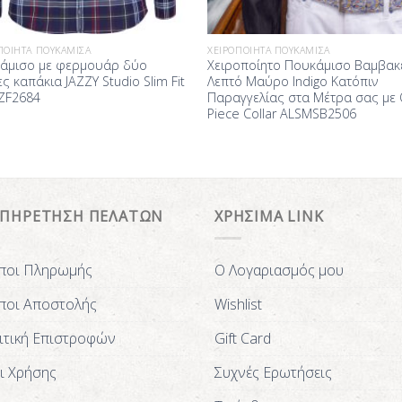
ΠΟΊΗΤΑ ΠΟΥΚΆΜΙΣΑ
ΧΕΙΡΟΠΟΊΗΤΑ ΠΟΥΚΆΜΙΣΑ
άμισο με φερμουάρ δύο
Χειροποίητο Πουκάμισο Βαμβα
ς καπάκια JAZZY Studio Slim Fit
Λεπτό Μαύρο Indigo Κατόπιν
ZF2684
Παραγγελίας στα Μέτρα σας με
Piece Collar ALSMSB2506
ΥΠΗΡΕΤΗΣΗ ΠΕΛΑΤΩΝ
ΧΡΗΣΙΜΑ LINK
ποι Πληρωμής
Ο Λογαριασμός μου
ποι Αποστολής
Wishlist
ιτική Επιστροφών
Gift Card
ι Χρήσης
Συχνές Ερωτήσεις