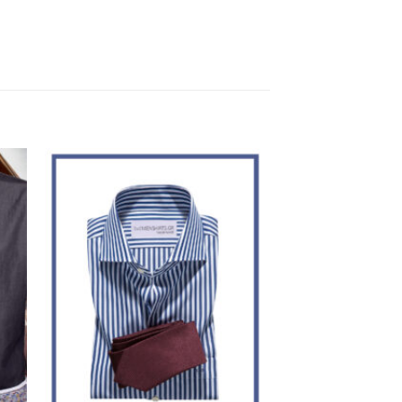
ήκη
Προσθήκη
στα
στη Λίστα
ίας
Επιθυμίας