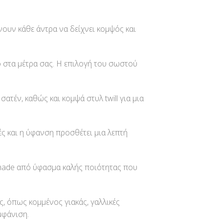
νουν κάθε άντρα να δείχνει κομψός και
ο στα μέτρα σας. Η επιλογή του σωστού
ατέν, καθώς και κομψά στυλ twill για μια
ς και η ύφανση προσθέτει μια λεπτή
r made από ύφασμα καλής ποιότητας που
ς, όπως κομμένος γιακάς, γαλλικές
μφάνιση.