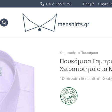
+30 210 9593 753
Προφίλ
Συχνές Ε
Χειροποίητα Πουκάμισα
Πουκάμισα Γαμπρι
Προσθήκη
Χειροποίητα στα 
στη Λίστα
Επιθυμίας
100% extra fine cotton Dobb