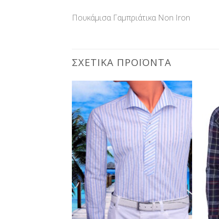
Πουκάμισα Γαμπριάτικα Non Iron
ΣΧΕΤΙΚΆ ΠΡΟΪΌΝΤΑ
Προσθήκη
Προσθήκη
στη Λίστα
στη Λίστα
Επιθυμίας
Επιθυμίας