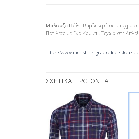
Μπλούζα Πόλο
Βαμβακερή σε απόχρωση ώ
Πατιλέτα με Ένα Κουμπί. Ξεχωρίστε Απλά!
https://www.menshirts.gr/product/
blouza-
ΣΧΕΤΙΚΆ ΠΡΟΪΌΝΤΑ
Προσθήκη
Προσθήκη
στη Λίστα
στη Λίστα
Επιθυμίας
Επιθυμίας