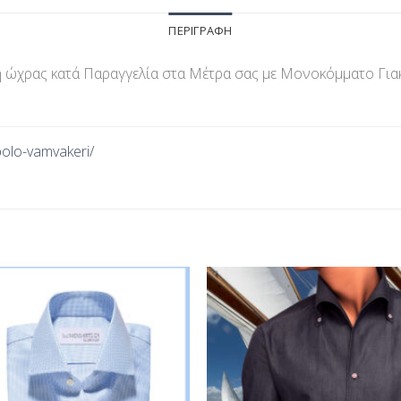
ΠΕΡΙΓΡΑΦΉ
χρας κατά Παραγγελία στα Μέτρα σας με Μονοκόμματο Γιακά,
polo-vamvakeri
/
‎
Προσθήκη
Προσθ
στη Λίστα
στη Λί
Επιθυμίας
Επιθυμ