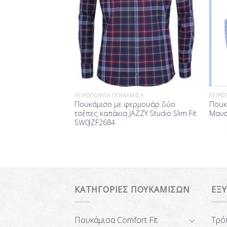
ΙΣΑ
ΧΕΙΡΟΠΟΊΗΤΑ ΠΟΥΚΆΜΙΣΑ
ΧΕΙΡΟ
σο Ριγέ Λευκό
Πουκάμισο με φερμουάρ δύο
Πουκ
ίας ραμμένο στα
τσέπες καπάκια JAZZY Studio Slim Fit
Μανσ
νοκόμματο Γιακά
SW0JZF2684
r made to measure)
ΚΑΤΗΓΟΡΙΕΣ ΠΟΥΚΑΜΙΣΩΝ
ΕΞ
Πουκάμισα Comfort Fit
Τρό