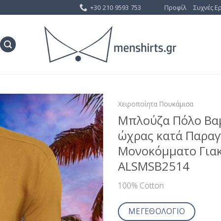
+30 210 9593 753
Προφίλ
Συχνές Ε
Χειροποίητα Πουκάμισα
Μπλούζα Πόλο Βα
Προσθήκη
ώχρας κατά Παραγ
στη Λίστα
Επιθυμίας
Μονοκόμματο Γιακά,
ALSMSB2514
100% Cotton
ΜΕΓΕΘΟΛΟΓΙΟ