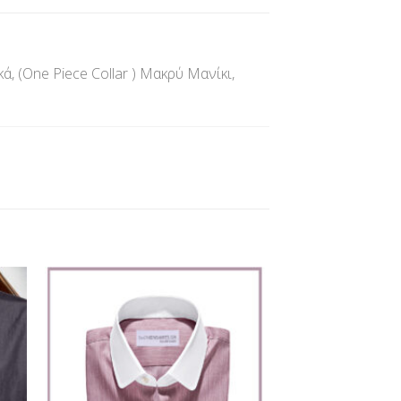
 (One Piece Collar ) Μακρύ Μανίκι,
ήκη
Προσθήκη
στα
στη Λίστα
ίας
Επιθυμίας