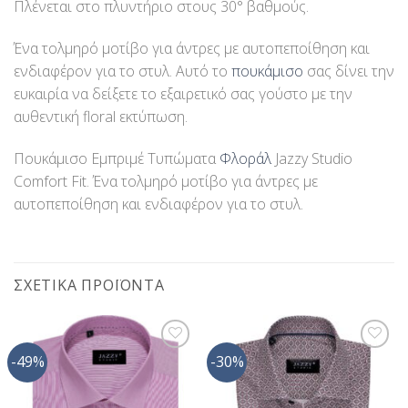
Πλένεται στο πλυντήριο στους 30° βαθμούς.
Ένα τολμηρό μοτίβο για άντρες με αυτοπεποίθηση και
ενδιαφέρον για το στυλ. Αυτό το
πουκάμισο
σας δίνει την
ευκαιρία να δείξετε το εξαιρετικό σας γούστο με την
αυθεντική floral εκτύπωση.
Πουκάμισο Εμπριμέ Τυπώματα
Φλοράλ
Jazzy Studio
Comfort Fit. Ένα τολμηρό μοτίβο για άντρες με
αυτοπεποίθηση και ενδιαφέρον για το στυλ.
ΣΧΕΤΙΚΆ ΠΡΟΪΌΝΤΑ
-49%
-30%
Προσθήκη
Προσθήκη
στη Λίστα
στη Λίστα
Επιθυμίας
Επιθυμίας