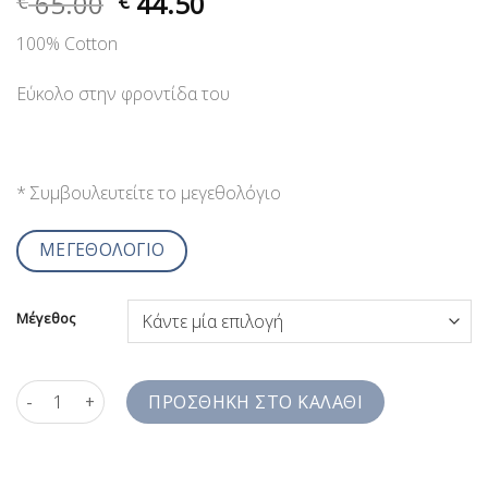
65.00
44.50
€
€
100% Cotton
Εύκολο στην φροντίδα του
* Συμβουλευτείτε το μεγεθολόγιο
ΜΕΓΕΘΟΛΟΓΙΟ
Μέγεθος
Πουκάμισο Εμπριμέ με Φλοράλ Τυπώματα Jazzy Studio Comfort
ΠΡΟΣΘΉΚΗ ΣΤΟ ΚΑΛΆΘΙ