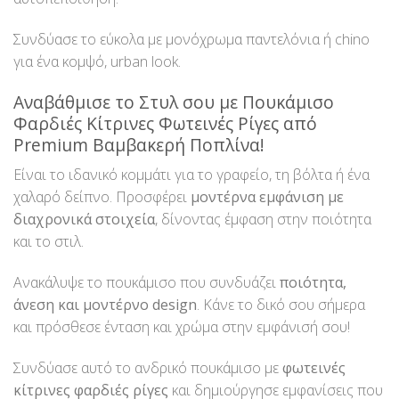
Συνδύασε το εύκολα με μονόχρωμα παντελόνια ή chino
για ένα κομψό, urban look.
Αναβάθμισε το Στυλ σου με Πουκάμισο
Φαρδιές Κίτρινες Φωτεινές Ρίγες από
Premium Βαμβακερή Ποπλίνα!
Είναι το ιδανικό κομμάτι για το γραφείο, τη βόλτα ή ένα
χαλαρό δείπνο. Προσφέρει
μοντέρνα εμφάνιση με
διαχρονικά στοιχεία
, δίνοντας έμφαση στην ποιότητα
και το στιλ.
Ανακάλυψε το πουκάμισο που συνδυάζει
ποιότητα,
άνεση και μοντέρνο design
. Κάνε το δικό σου σήμερα
και πρόσθεσε ένταση και χρώμα στην εμφάνισή σου!
Συνδύασε αυτό το ανδρικό πουκάμισο με
φωτεινές
κίτρινες φαρδιές ρίγες
και δημιούργησε εμφανίσεις που