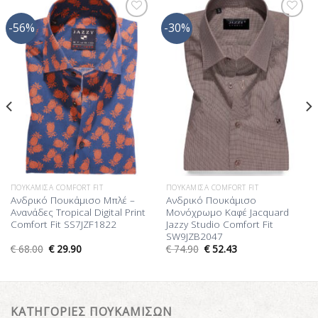
-56%
-30%
Προσθήκη
Προσθήκη
στη Λίστα
στη Λίστα
Επιθυμίας
Επιθυμίας
ΠΟΥΚΆΜΙΣΑ COMFORT FIT
ΠΟΥΚΆΜΙΣΑ COMFORT FIT
Ανδρικό Πουκάμισο Μπλέ –
Ανδρικό Πουκάμισο
Ανανάδες Tropical Digital Print
Μονόχρωμο Καφέ Jacquard
Comfort Fit SS7JZF1822
Jazzy Studio Comfort Fit
SW9JZB2047
€
68.00
€
29.90
€
74.90
€
52.43
ΚΑΤΗΓΟΡΙΕΣ ΠΟΥΚΑΜΙΣΩΝ