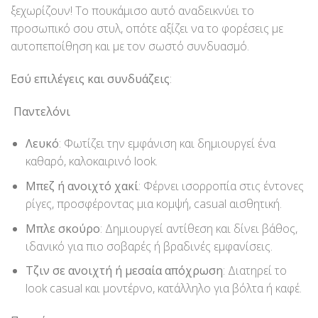
ξεχωρίζουν! Το πουκάμισο αυτό αναδεικνύει το
προσωπικό σου στυλ, οπότε αξίζει να το φορέσεις με
αυτοπεποίθηση και με τον σωστό συνδυασμό.
Εσύ επιλέγεις και συνδυάζεις
:
Παντελόνι
Λευκό
: Φωτίζει την εμφάνιση και δημιουργεί ένα
καθαρό, καλοκαιρινό look.
Μπεζ ή ανοιχτό χακί
: Φέρνει ισορροπία στις έντονες
ρίγες, προσφέροντας μια κομψή, casual αισθητική.
Μπλε σκούρο
: Δημιουργεί αντίθεση και δίνει βάθος,
ιδανικό για πιο σοβαρές ή βραδινές εμφανίσεις.
Τζιν σε ανοιχτή ή μεσαία απόχρωση
: Διατηρεί το
look casual και μοντέρνο, κατάλληλο για βόλτα ή καφέ.