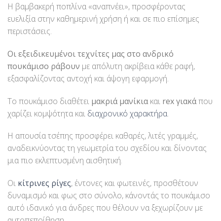
Η βαμβακερή ποπλίνα «αναπνέει», προσφέροντας
ευελιξία στην καθημερινή χρήση ή και σε πιο επίσημες
περιστάσεις.
Οι εξειδικευμένοι τεχνίτες μας στο ανδρικό
πουκάμισο ράβουν
με απόλυτη ακρίβεια κάθε ραφή,
εξασφαλίζοντας αντοχή και άψογη εφαρμογή.
Το πουκάμισο διαθέτει
μακριά μανίκια
και
rex γιακά
που
χαρίζει κομψότητα και
διαχρονικό χαρακτήρα
.
Η απουσία τσέπης προσφέρει καθαρές, λιτές γραμμές,
αναδεικνύοντας τη γεωμετρία του σχεδίου και δίνοντας
μια πιο εκλεπτυσμένη αισθητική.
Οι
κίτρινες ρίγες
, έντονες και φωτεινές, προσθέτουν
δυναμισμό και φως στο σύνολο, κάνοντάς το πουκάμισο
αυτό ιδανικό για άνδρες που θέλουν να ξεχωρίζουν με
αυτοπεποίθηση.