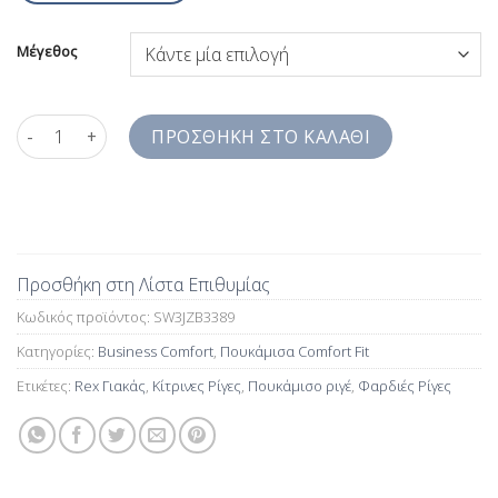
Μέγεθος
Πουκάμισο Φαρδιές Κίτρινες Ρίγες Comfort Fit SW3JZB3389 πο
ΠΡΟΣΘΉΚΗ ΣΤΟ ΚΑΛΆΘΙ
Προσθήκη στη Λίστα Επιθυμίας
Κωδικός προϊόντος:
SW3JZB3389
Κατηγορίες:
Business Comfort
,
Πουκάμισα Comfort Fit
Ετικέτες:
Rex Γιακάς
,
Κίτρινες Ρίγες
,
Πουκάμισο ριγέ
,
Φαρδιές Ρίγες