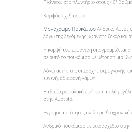
Πλένεται στο πλυντήριο στους 40° βαθμο
Κομψός Σχεδιασμός
Μονόχρωμο Πουκάμισο
Ανδρικό Αυτός ο
λόγω της λεγόμενης ύφανσης ζακάρ και αγ
Η κομψή του εμφάνιση υπογραμμίζεται α
σε αυτό το πουκάμισο με μέτρηση μια ιδι
Λόγω αυτής της υπέροχης στρογγυλής και
ευγενή, αδιαφανή λάμψη.
Η ιδιαίτερα μαλακή υφή και η πολύ μεγά
στην Αυστρία.
Εγγύηση ποιότητας ανώτερη διαχρονική φ
Ανδρικό πουκάμισο με μικροσχέδιο στην ύ