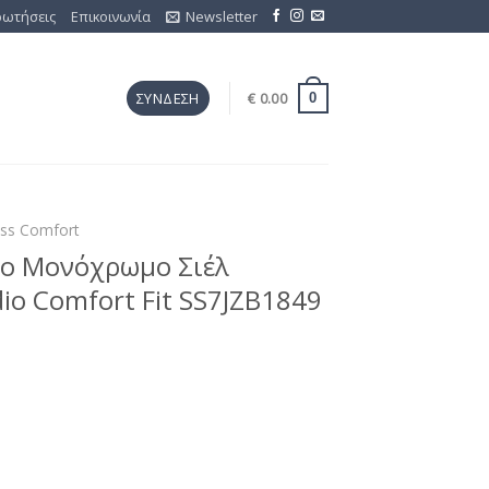
ρωτήσεις
Επικοινωνία
Newsletter
€
0.00
ΣΎΝΔΕΣΗ
0
ess Comfort
σο Μονόχρωμο Σιέλ
dio Comfort Fit SS7JZB1849