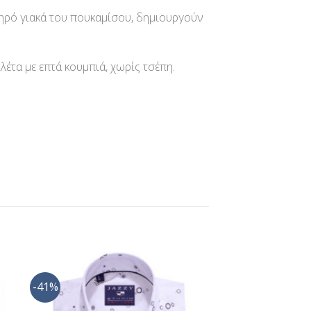
ηρό γιακά του πουκαμίσου, δημιουργούν
έτα με επτά κουμπιά, χωρίς τσέπη.
-41%
ήκη
Προσθήκη
στα
στη Λίστα
ίας
Επιθυμίας