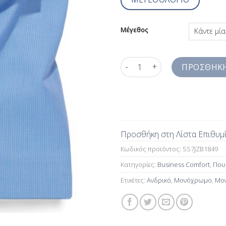
Μέγεθος
Ανδρικό Πουκάμισο Μονόχρωμο 
ΠΡΟΣΘΉΚΗ
Προσθήκη στη Λίστα Επιθυμ
Κωδικός προϊόντος:
SS7JZB1849
Κατηγορίες:
Business Comfort
,
Πουκ
Ετικέτες:
Ανδρικό
,
Μονόχρωμο
,
Μον