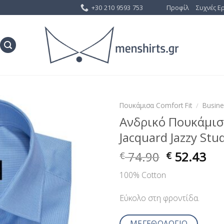
+30 210 9593 753
Προφίλ
Συχνές Ε
Πουκάμισα Comfort Fit
/
Busin
Ανδρικό Πουκάμι
Προσθήκη
Jacquard Jazzy Stu
στη Λίστα
Επιθυμίας
74.90
52.43
€
€
100% Cotton
Εύκολο στη φροντίδα.
ΜΕΓΕΘΟΛΟΓΙΟ