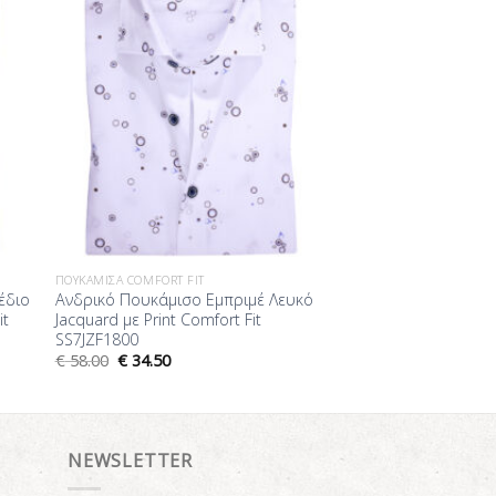
ΠΟΥΚΆΜΙΣΑ COMFORT FIT
έδιο
Ανδρικό Πουκάμισο Εμπριμέ Λευκό
it
Jacquard με Print Comfort Fit
SS7JZF1800
€
58.00
€
34.50
NEWSLETTER