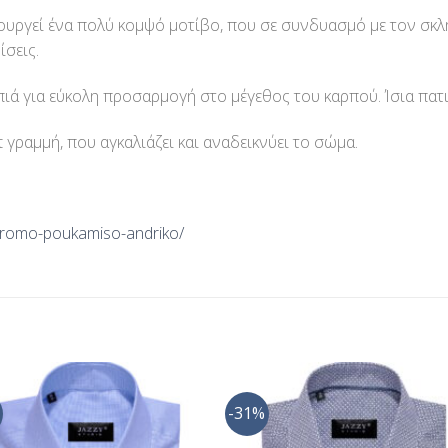
υργεί ένα πολύ κομψό μοτίβο, που σε συνδυασμό με τον σκλ
ίσεις.
ά για εύκολη προσαρμογή στο μέγεθος του καρπού. Ίσια πατιλ
γραμμή, που αγκαλιάζει και αναδεικνύει το σώμα.
romo-poukamiso-andriko/ ‎
-31%
Προσθήκη
Προσθ
στη Λίστα
στη Λί
Επιθυμίας
Επιθυμ