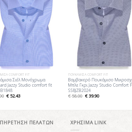
ΜΙΣΑ COMFORT FIT
ΠΟΥΚΆΜΙΣΑ COMFORT FIT
άμισα Σιέλ Μονόχρωμα
Βαμβακερό Πουκάμισο Μικροσχ
ard Jazzy Studio comfort fit
Μπλε Γκρι Jazzy Studio Comfort F
ZB1848
SS8JZB2024
90
€
52.43
€
58.00
€
39.90
ΥΠΗΡΕΤΗΣΗ ΠΕΛΑΤΩΝ
ΧΡΗΣΙΜΑ LINK