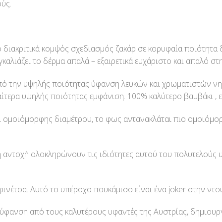
ύς.
 διακριτικά κομψός σχεδιασμός ζακάρ σε κορυφαία ποιότητα
καλιάζει το δέρμα απαλά – εξαιρετικά ευχάριστο και απαλό στ
πό την υψηλής ποιότητας ύφανση λευκών και χρωματιστών νη
αίτερα υψηλής ποιότητας εμφάνιση. 100% καλύτερο βαμβάκι , 
 ομοιόμορφης διαμέτρου, το φως αντανακλάται πιο ομοιόμορφ
λη αντοχή ολοκληρώνουν τις ιδιότητες αυτού του πολυτελούς
ινέτσα. Αυτό το υπέροχο πουκάμισο είναι ένα joker στην ντο
φανση από τους καλυτέρους υφαντές της Αυστρίας, δημιουργία 