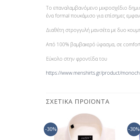
Το επαναλαμβανόμενο μικροσχέδιο δημιο
ένα formal πουκάμισο για επίσημες εμφαν
Διαθέτη στρογγυλή μανσέτα με δυο κουμπι
Από 100% βαμβακερό ύφασμα, σε comfort 
Εύκολο στην φροντίδα του
https://www.menshirts.gr/product/monoch
ΣΧΕΤΙΚΆ ΠΡΟΪΌΝΤΑ
-30%
-30%
Προσθήκη
Προσθήκη
στη Λίστα
στη Λίστα
Επιθυμίας
Επιθυμίας