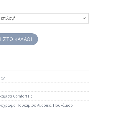
Σιέλ Jacquard Jazzy Studio Comfort Fit SS7JZB1849 ποσότητα
 ΣΤΟ ΚΑΛΆΘΙ
ίας
άμισα Comfort Fit
όχρωμο Πουκάμισο Ανδρικό
,
Πουκάμισο