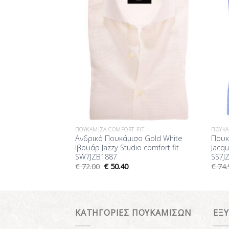
FIT
ΠΟΥΚΆΜΙΣΑ COMFORT FIT
ΠΟΥΚΆ
ο Λινό Μπεζ Jazzy
Ανδρικό Πουκάμισο Gold White
Πουκ
t SS7JZS1876
Ιβουάρ Jazzy Studio comfort fit
Jacqu
SW7JZB1887
SS7J
€
72.00
€
50.40
€
74.
ΚΑΤΗΓΟΡΙΕΣ ΠΟΥΚΑΜΙΣΩΝ
ΕΞ