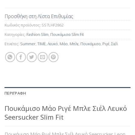
Προσθήκη στη Λίστα Επιθυμίας
Κωδικός προϊόντος:
SS7LHF2862
Κατηγορίες:
Fashion Slim
,
Πουκάμισα Slim Fit
Ετικέτες:
Summer
,
TIME
,
Λευκό
,
Μάο
,
Μπλε
,
Πουκάμισο
,
Ριγέ
,
Σιέλ
ΠΕΡΙΓΡΑΦΉ
Πουκάμισο Μάο Ριγέ Μπλε Σιέλ Λευκό
Seersucker Slim Fit
Πουκάμισο Μάο Ριγέ Μπλε Σιέλ Λευκό Seersucker Leon