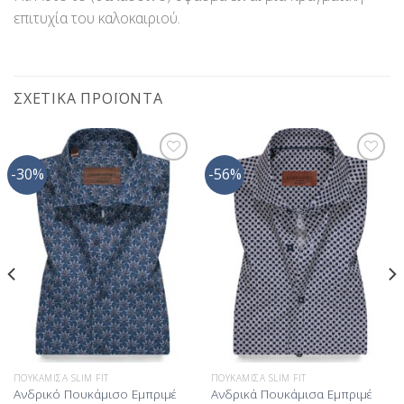
επιτυχία του καλοκαιριού.
ΣΧΕΤΙΚΆ ΠΡΟΪΌΝΤΑ
-30%
-56%
Προσθήκη
Προσθήκη
στη Λίστα
στη Λίστα
Επιθυμίας
Επιθυμίας
ΠΟΥΚΆΜΙΣΑ SLIM FIT
ΠΟΥΚΆΜΙΣΑ SLIM FIT
Ανδρικό Πουκάμισο Εμπριμέ
Ανδρικά Πουκάμισα Εμπριμέ