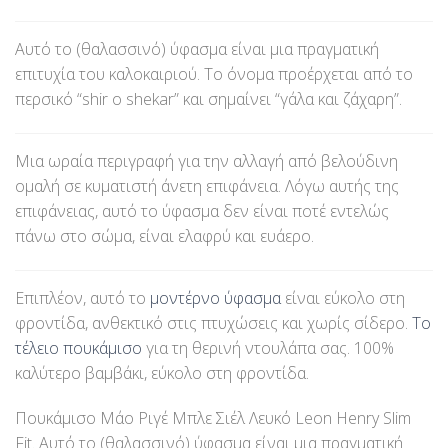
Αυτό το (θαλασσινό) ύφασμα είναι μια πραγματική
επιτυχία του καλοκαιριού. Το όνομα προέρχεται από το
περσικό “shir o shekar” και σημαίνει “γάλα και ζάχαρη”.
Μια ωραία περιγραφή για την αλλαγή από βελούδινη
ομαλή σε κυματιστή άνετη επιφάνεια. Λόγω αυτής της
επιφάνειας, αυτό το ύφασμα δεν είναι ποτέ εντελώς
πάνω στο σώμα, είναι ελαφρύ και ευάερο.
Επιπλέον, αυτό το
μοντέρνο ύφασμα
είναι εύκολο στη
φροντίδα, ανθεκτικό στις πτυχώσεις και χωρίς σίδερο.
Το
τέλειο πουκάμισο
για τη θερινή ντουλάπα σας. 100%
καλύτερο βαμβάκι, εύκολο στη φροντίδα.
Πουκάμισο Μάο Ριγέ Μπλε Σιέλ Λευκό Leon Henry Slim
Fit. Αυτό το (θαλασσινό) ύφασμα είναι μια πραγματική