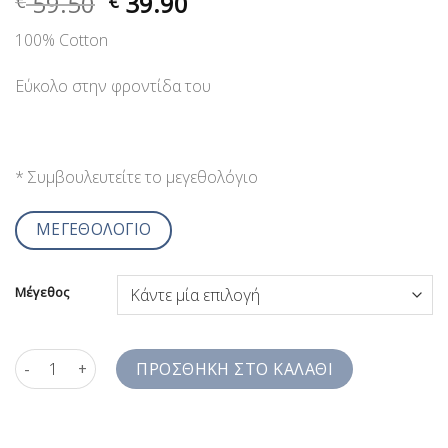
59.50
39.90
€
€
100% Cotton
Εύκολο στην φροντίδα του
* Συμβουλευτείτε το μεγεθολόγιο
ΜΕΓΕΘΟΛΟΓΙΟ
Μέγεθος
Πουκάμισο Μάο Ριγέ Μπλε Σιέλ Λευκό Seersucker Slim Fit SS7
ΠΡΟΣΘΉΚΗ ΣΤΟ ΚΑΛΆΘΙ