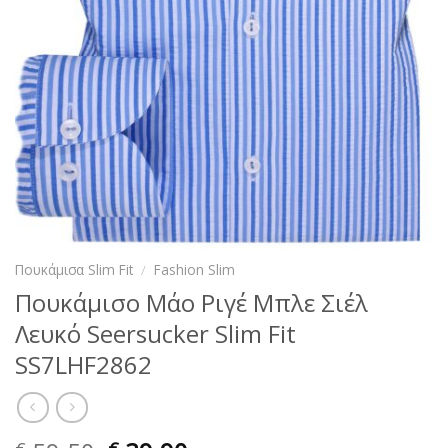
Πουκάμισα Slim Fit
/
Fashion Slim
Πουκάμισο Μάο Ριγέ Μπλε Σιέλ
Λευκό Seersucker Slim Fit
SS7LHF2862