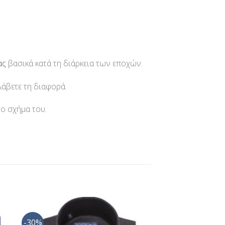
ας
βασικά κατά τη διάρκεια των εποχών.
λάβετε τη διαφορά.
το σχήμα του.
-30%
ήκη
Προσθήκη