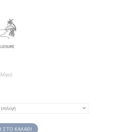
ολόγιο
ικό Comfort Fit SS3JZS3204 ποσότητα
 ΣΤΟ ΚΑΛΆΘΙ