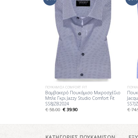
στη Λίστα
στη Λίστα
Επιθυμίας
Επιθυμίας
FIT
ΠΟΥΚΆΜΙΣΑ COMFORT FIT
ΠΟΥΚΆ
σο Gold White
Βαμβακερό Πουκάμισο Μικροσχέδιο
Πουκ
o comfort fit
Μπλε Γκρι Jazzy Studio Comfort Fit
Jacqu
SS8JZB2024
SS7J
€
58.00
€
39.90
€
74.
ΚΑΤΗΓΟΡΙΕΣ ΠΟΥΚΑΜΙΣΩΝ
ΕΞ