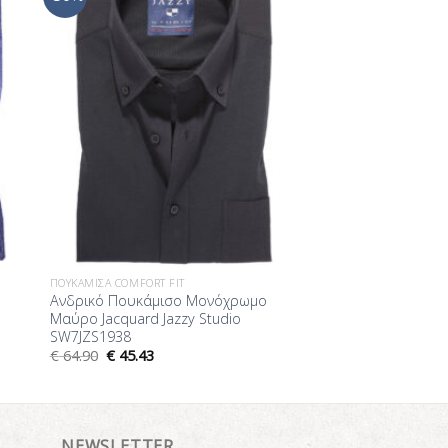
στα
στη Λίστα
ίας
Επιθυμίας
ΠΟΥΚΆΜΙΣΑ COMFORT FIT
Ανδρικό Πουκάμισο Μονόχρωμο
Μαύρο Jacquard Jazzy Studio
SW7JZS1938
€
64.90
€
45.43
NEWSLETTER