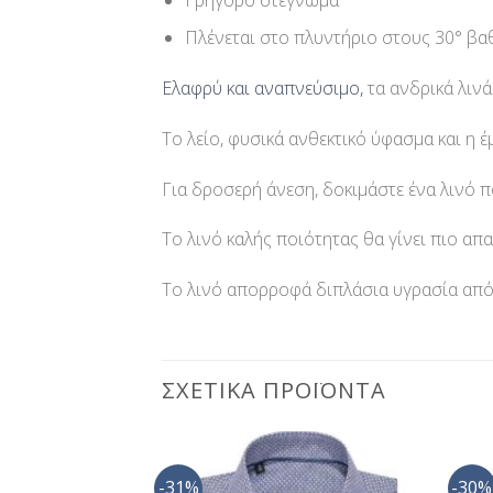
Πλένεται στο πλυντήριο στους 30° βα
Ελαφρύ και αναπνεύσιμο,
τα ανδρικά λιν
Το λείο, φυσικά ανθεκτικό ύφασμα και η έ
Για δροσερή άνεση, δοκιμάστε ένα λινό π
Το λινό καλής ποιότητας θα γίνει πιο απα
Το λινό απορροφά διπλάσια υγρασία από
ΣΧΕΤΙΚΆ ΠΡΟΪΌΝΤΑ
-31%
-30%
Προσθήκη
Προσθήκη