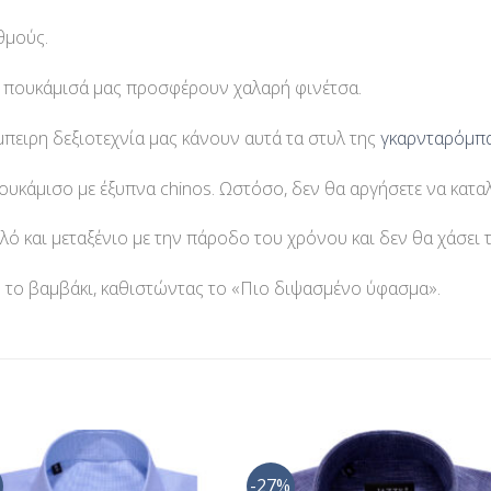
θμούς.
ά πουκάμισά μας προσφέρουν χαλαρή φινέτσα.
μπειρη δεξιοτεχνία μας κάνουν αυτά τα στυλ της
γκαρνταρόμπ
ουκάμισο με έξυπνα chinos. Ωστόσο, δεν θα αργήσετε να κατα
λό και μεταξένιο με την πάροδο του χρόνου και δεν θα χάσει 
 το βαμβάκι, καθιστώντας το «Πιο διψασμένο ύφασμα».
-27%
Προσθήκη
Προσθ