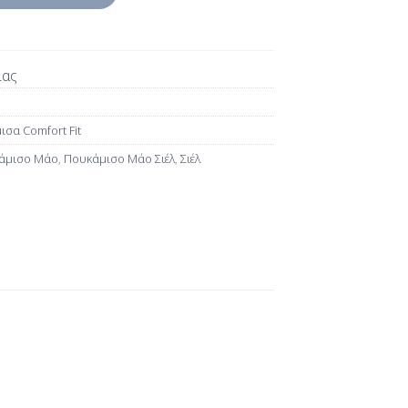
ίας
σα Comfort Fit
άμισο Μάο
,
Πουκάμισο Μάο Σιέλ
,
Σιέλ