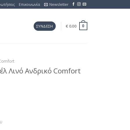
ρωτήσεις
Επικοινωνία
Newsletter
€
0.00
ΣΎΝΔΕΣΗ
0
Comfort
έλ Λινό Ανδρικό Comfort
υ