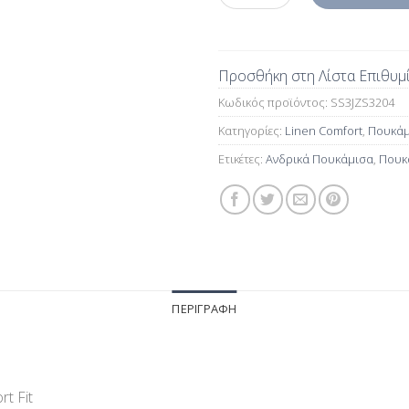
Προσθήκη στη Λίστα Επιθυμ
Κωδικός προϊόντος:
SS3JZS3204
Κατηγορίες:
Linen Comfort
,
Πουκάμι
Ετικέτες:
Ανδρικά Πουκάμισα
,
Πουκ
ΠΕΡΙΓΡΑΦΉ
t Fit