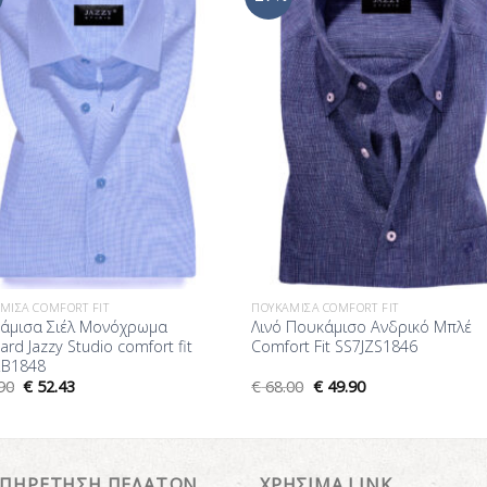
στη Λίστα
στη Λί
Επιθυμίας
Επιθυμ
ΜΙΣΑ COMFORT FIT
ΠΟΥΚΆΜΙΣΑ COMFORT FIT
άμισα Σιέλ Μονόχρωμα
Λινό Πουκάμισο Ανδρικό Μπλέ
ard Jazzy Studio comfort fit
Comfort Fit SS7JZS1846
ZB1848
90
€
52.43
€
68.00
€
49.90
ΥΠΗΡΕΤΗΣΗ ΠΕΛΑΤΩΝ
ΧΡΗΣΙΜΑ LINK