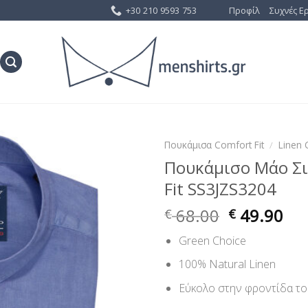
+30 210 9593 753
Προφίλ
Συχνές Ε
Πουκάμισα Comfort Fit
/
Linen 
Πουκάμισο Μάο Σι
Προσθήκη
Fit SS3JZS3204
στη Λίστα
Επιθυμίας
68.00
49.90
€
€
Green Choice
100% Natural Linen
Εύκολο στην φροντίδα το