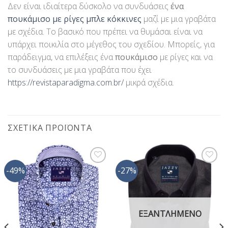
Δεν είναι ιδιαίτερα δύσκολο να συνδυάσεις
ένα
πουκάμισο με ρίγες μπλε κόκκινες
μαζί με μια γραβάτα
με σχέδια. Το βασικό που πρέπει να θυμάσαι είναι να
υπάρχει ποικιλία στο μέγεθος του σχεδίου. Μπορείς, για
παράδειγμα, να επιλέξεις ένα
πουκάμισο
με ρίγες και να
το συνδυάσεις με μια γραβάτα που έχει
https://revistaparadigma.com.br/
μικρά σχέδια.
ΣΧΕΤΙΚΆ ΠΡΟΪΌΝΤΑ
-49%
-27%
Προσθήκη
Προσθήκη
στη Λίστα
στη Λίστα
Επιθυμίας
Επιθυμίας
ΕΞΑΝΤΛΗΜΈΝΟ