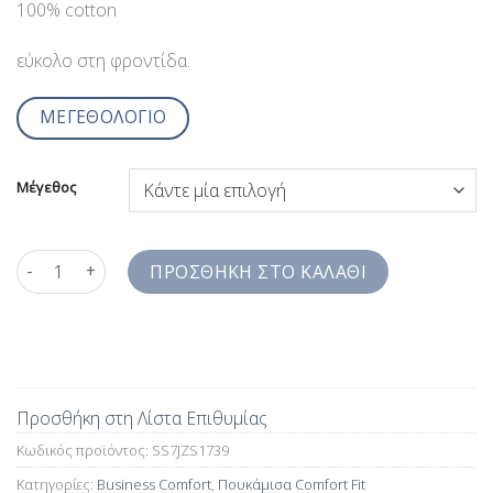
100% cotton
εύκολο στη φροντίδα.
ΜΕΓΕΘΟΛΟΓΙΟ
Μέγεθος
Ανδρικό Πουκάμισο Ριγέ Μπλέ Κόκκινο Comfort Fit SS7JZS1739
ΠΡΟΣΘΉΚΗ ΣΤΟ ΚΑΛΆΘΙ
Προσθήκη στη Λίστα Επιθυμίας
Κωδικός προϊόντος:
SS7JZS1739
Κατηγορίες:
Business Comfort
,
Πουκάμισα Comfort Fit