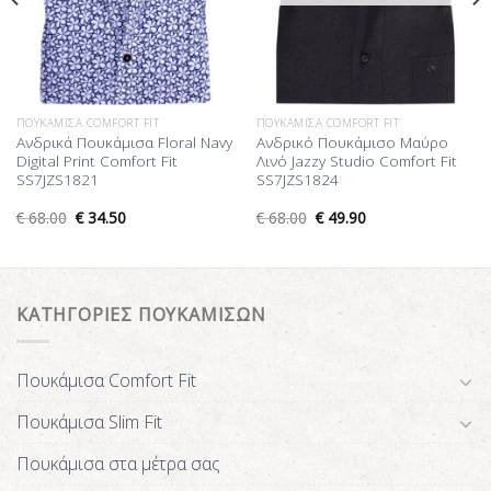
ΠΟΥΚΆΜΙΣΑ COMFORT FIT
ΠΟΥΚΆΜΙΣΑ COMFORT FIT
Ανδρικά Πουκάμισα Floral Navy
Ανδρικό Πουκάμισο Μαύρο
Digital Print Comfort Fit
Λινό Jazzy Studio Comfort Fit
SS7JZS1821
SS7JZS1824
€
68.00
€
34.50
€
68.00
€
49.90
ΚΑΤΗΓΟΡΙΕΣ ΠΟΥΚΑΜΙΣΩΝ
Πουκάμισα Comfort Fit
Πουκάμισα Slim Fit
Πουκάμισα στα μέτρα σας