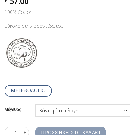
57.00
€
100% Cotton
Εύκολο στην φροντίδα του.
ΜΕΓΕΘΟΛΟΓΙΟ
Μέγεθος
Πουκάμισο Πτι Καρό Λιλά Ανοιχτό Βαμβακερό Jazzy Studio Comf
ΠΡΟΣΘΉΚΗ ΣΤΟ ΚΑΛΆΘΙ