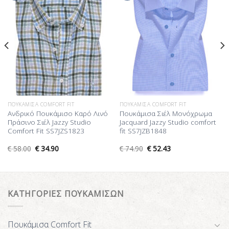
Επιθυμίας
Επιθυμίας
ΠΟΥΚΆΜΙΣΑ COMFORT FIT
ΠΟΥΚΆΜΙΣΑ COMFORT FIT
Ανδρικό Πουκάμισο Καρό Λινό
Πουκάμισα Σιέλ Μονόχρωμα
Πράσινο Σιέλ Jazzy Studio
Jacquard Jazzy Studio comfort
Comfort Fit SS7JZS1823
fit SS7JZB1848
€
58.00
€
34.90
€
74.90
€
52.43
ΚΑΤΗΓΟΡΙΕΣ ΠΟΥΚΑΜΙΣΩΝ
Πουκάμισα Comfort Fit