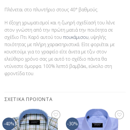
Πλένεται στο πλυντήριο στους 40° βαθμούς.
Η έξοχη χρωματισμοί και η ζωηρή σχεδίασή του λένε
στον γνώστη από την πρώτη ματιά την ποιότητα σε
σχέδιο Πτι Καρό αυτού του
πουκάμισου
, υψηλής
ποιότητας με πλήρη χαρακτηριστικά. Είτε φοριέται με
κουστούμι για το γραφείο είτε άνετα με τζιν στον
ελεύθερο χρόνο σας με αυτό το σχέδιο πάντα θα
ντύνεστε όμορφα. 100% λεπτό βαμβάκι, εύκολο στη
φροντίδα του.
ΣΧΕΤΙΚΆ ΠΡΟΪΌΝΤΑ
-40%
-30%
Προσθήκη
Προσθήκη
στη Λίστα
στη Λίστα