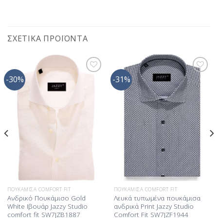
ΣΧΕΤΙΚΆ ΠΡΟΪΌΝΤΑ
-30%
-31%
Προσθήκη
Προσθήκη
στη Λίστα
στη Λίστα
Επιθυμίας
Επιθυμίας
ΠΟΥΚΆΜΙΣΑ COMFORT FIT
ΠΟΥΚΆΜΙΣΑ COMFORT FIT
Ανδρικό Πουκάμισο Gold
Λευκά τυπωμένα πουκάμισα
White Ιβουάρ Jazzy Studio
ανδρικά Print Jazzy Studio
comfort fit SW7JZB1887
Comfort Fit SW7JZF1944