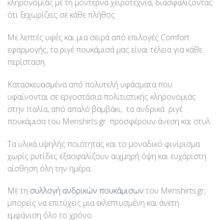
κληρονομιάς με τη μοντέρνα χειροτεχνία, διασφαλίζοντας
ότι ξεχωρίζεις σε κάθε πλήθος.
Με λεπτές υφές και μια σειρά από επιλογές Comfort
εφαρμογής, τα ριγέ πουκάμισά μας είναι τέλεια για κάθε
περίσταση.
Κατασκευασμένα από πολυτελή υφάσματα που
υφαίνονται σε εργοστάσια πολιτιστικής κληρονομιάς
στην Ιταλία, από απαλό βαμβάκι, τα ανδρικά ριγέ
πουκάμισα του Menshirts.gr. προσφέρουν άνεση και στυλ.
Τα υλικά υψηλής ποιότητας και το μοναδικό φινίρισμα
χωρίς ρυτίδες εξασφαλίζουν αιχμηρή όψη και ευχάριστη
αίσθηση όλη την ημέρα.
Με τη
συλλογή ανδρικών πουκάμισων
του Menshirts.gr,
μπορείς να επιτύχεις μια εκλεπτυσμένη και άνετη
εμφάνιση όλο το χρόνο.