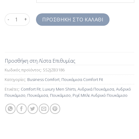
Ριγέ Μπλε Ανδρικό Πουκάμισο Comfort Fit SS2JZB3186 ποσότη
ΠΡΟΣΘΉΚΗ ΣΤΟ ΚΑΛΆΘΙ
Προσθήκη στη Λίστα Επιθυμίας
Κωδικός προϊόντος:
SS2JZB3186
Κατηγορίες:
Business Comfort
,
Πουκάμισα Comfort Fit
Ετικέτες:
Comfort Fit
,
Luxury Men Shirts
,
Ανδρικά Πουκάμισα
,
Ανδρικό
Πουκάμισο
,
Πουκάμισα
,
Πουκάμισο
,
Ριγέ Μπλε Ανδρικό Πουκάμισο