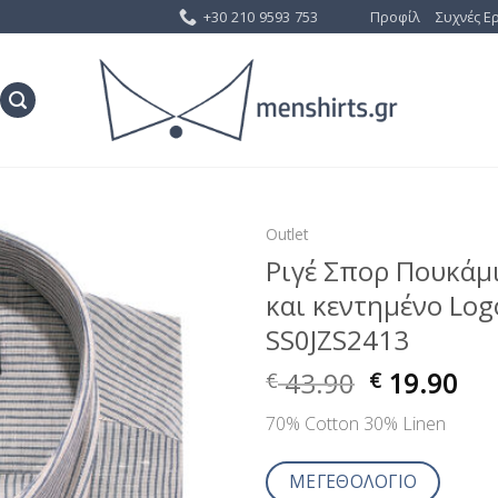
+30 210 9593 753
Προφίλ
Συχνές Ε
Outlet
Ριγέ Σπορ Πουκάμ
Προσθήκη
και κεντημένο Logo
στη Λίστα
Επιθυμίας
SS0JZS2413
43.90
19.90
€
€
70% Cotton 30% Linen
ΜΕΓΕΘΟΛΟΓΙΟ