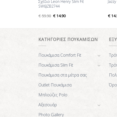
azzy Studio
Σχέδιο Leon Henry Slim Fit
Jazzy
B2184
SW6JZB2744
€
59.90
€
14.90
€
14.
ΚΑΤΗΓΟΡΙΕΣ ΠΟΥΚΑΜΙΣΩΝ
ΕΞ
Πουκάμισα Comfort Fit
Τρό
Πουκάμισα Slim Fit
Τρό
Πουκάμισα στα μέτρα σας
Πολ
Outlet Πουκάμισα
Όρο
Μπλούζες Polo
Αξεσουάρ
Photo Gallery