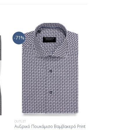
-71%
ήκη
Προσθήκη
στα
στη Λίστα
ίας
Επιθυμίας
OUTLET
Ανδρικό Πουκάμισο Βαμβακερό Print