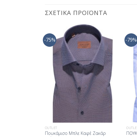
ΣΧΕΤΙΚΆ ΠΡΟΪΌΝΤΑ
-75%
-79%
Προσθήκη
Προσθήκη
στη Λίστα
στη Λίστα
Επιθυμίας
Επιθυμίας
OUTLET
OUTLE
ωμο Μακρυμάνικο
Πουκάμισο Μπλε Καφέ Ζακάρ
ΠΟΥΚ