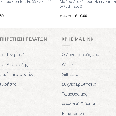
 Studio Comfort Fit SS8JZS2241
Μαύρο Λευκό Leon Henry Slim Fi
SW9LHF2638
50
€
47.50
€
10.00
ΥΠΗΡΕΤΗΣΗ ΠΕΛΑΤΩΝ
ΧΡΗΣΙΜΑ LINK
ποι Πληρωμής
Ο Λογαριασμός μου
ποι Αποστολής
Wishlist
ιτική Επιστροφών
Gift Card
ι Χρήσης
Συχνές Ερωτήσεις
Τα άρθρα μας
Χονδρική Πώληση
Επικοινωνία