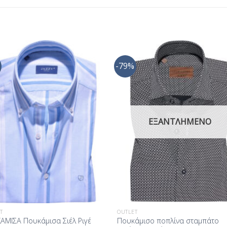
-79%
Προσθήκη
Προσθ
στη Λίστα
στη Λί
Επιθυμίας
Επιθυμ
ΕΞΑΝΤΛΗΜΈΝΟ
T
OUTLET
ΑΜΙΣΑ Πουκάμισα Σιέλ Ριγέ
Πουκάμισο ποπλίνα σταμπάτο