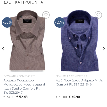
ΣΧΕΤΙΚΆ ΠΡΟΪΌΝΤΑ
-30%
-27%
Προσθήκη
Προσθήκη
στη Λίστα
στη Λίστα
Επιθυμίας
Επιθυμίας
ΠΟΥΚΆΜΙΣΑ COMFORT FIT
ΠΟΥΚΆΜΙΣΑ COMFORT FIT
Ανδρικό Πουκάμισο
Λινό Πουκάμισο Ανδρικό Μπλέ
Μονόχρωμο Καφέ Jacquard
Comfort Fit SS7JZS1846
Jazzy Studio Comfort Fit
SW9JZB2047
€
74.90
€
52.43
€
68.00
€
49.90