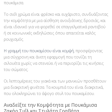
πουκάμισα.
Το σιέλ χρώμα είναι φρέσκο και ευχάριστο, συνδυάζοντας
την κομψότητα με μια αίσθηση ανοιξιάτικης δροσιάς, και
είναι ιδανικό για να φορεθεί σε επαγγελματικά ραντεβού
ή σε κοινωνικές εκδηλώσεις όπου απαιτείται καλός
ρουχισμός.
Η γραμμή του πουκαμίσου είναι κομψή
, προσφέροντας
μια σύγχρονη και άνετη εφαρμογή που τονίζει τη
σιλουέτα χωρίς να στενεύει ή να περιορίζει τις κινήσεις
του σώματος.
Οι λεπτομέρειες του γιακά και των μανικιών προσθέτουν
μια διακριτική φινέτσα. Τα κουμπιά του είναι διακριτικά,
που ολοκληρώνει το άψογο στυλ του πουκαμίσου.
Αναδείξτε την Κομψότητα με Πουκάμισα
Ζακάρ Σιέλ και Στυλάτη Γραβάτα