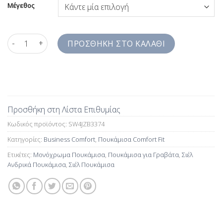
Μέγεθος
Σιέλ Ανδρικά Πουκάμισα για Γραβάτα Comfort Fit SW4JZB3374
ΠΡΟΣΘΉΚΗ ΣΤΟ ΚΑΛΆΘΙ
Προσθήκη στη Λίστα Επιθυμίας
Κωδικός προϊόντος:
SW4JZB3374
Κατηγορίες:
Business Comfort
,
Πουκάμισα Comfort Fit
Ετικέτες:
Μονόχρωμα Πουκάμισα
,
Πουκάμισα για Γραβάτα
,
Σιέλ
Ανδρικά Πουκάμισα
,
Σιέλ Πουκάμισα