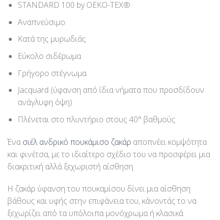
STANDARD 100 by OEKO-TEX®
Αναπνεύσιμο
Κατά της μυρωδιάς
Εύκολο σιδέρωμα
Γρήγορο στέγνωμα
Jacquard (ύφανση από ίδια νήματα που προσδίδουν
ανάγλυφη όψη)
Πλένεται στο πλυντήριο στους 40° βαθμούς.
Ένα
σιέλ ανδρικό πουκάμισο ζακάρ
αποπνέει κομψότητα
και φινέτσα, με το ιδιαίτερο σχέδιο του να προσφέρει μια
διακριτική αλλά ξεχωριστή αίσθηση.
Η ζακάρ ύφανση του πουκαμίσου δίνει μια αίσθηση
βάθους και υφής στην επιφάνεια του, κάνοντάς το να
ξεχωρίζει από τα υπόλοιπα μονόχρωμα ή κλασικά