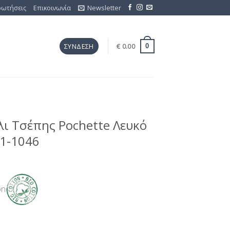
ρωτήσεις
Επικοινωνία
Newsletter
€
0.00
ΣΎΝΔΕΣΗ
0
ι Τσέπης Pochette Λευκό
1-1046
on