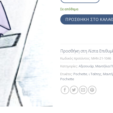
Σε απόθεμα
ΠΡΟΣΘΉΚΗ ΣΤΟ ΚΑΛΆΘ
Προσθήκη στη Λίστα Επιθυμ
Κωδικός προϊόντος:
MAN-21-1046
Κατηγορίες:
Αξεσουάρ
,
Μαντήλια Π
Ετικέτες:
Pochette
,
ι Τσέπης
,
Μαντή
Pochette