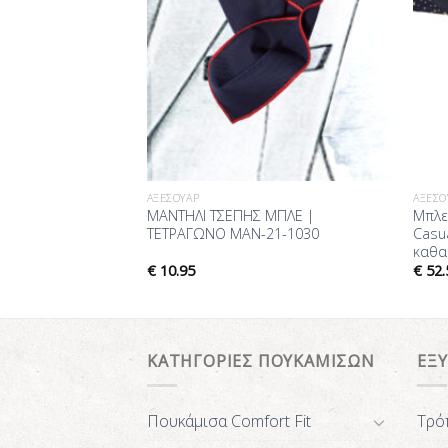
ΑΞΕΣΟΥΆΡ
ΑΞΕΣΟ
ακακιού Ποσέτ
ΜΑΝΤΗΛΙ ΤΣΕΠΗΣ ΜΠΛΕ |
Μπλε
 Leon Henry MAN-
ΤΕΤΡΑΓΩΝΟ MAN-21-1030
Casu
καθα
€
10.95
€
52.
ΚΑΤΗΓΟΡΙΕΣ ΠΟΥΚΑΜΙΣΩΝ
ΕΞ
Πουκάμισα Comfort Fit
Τρό