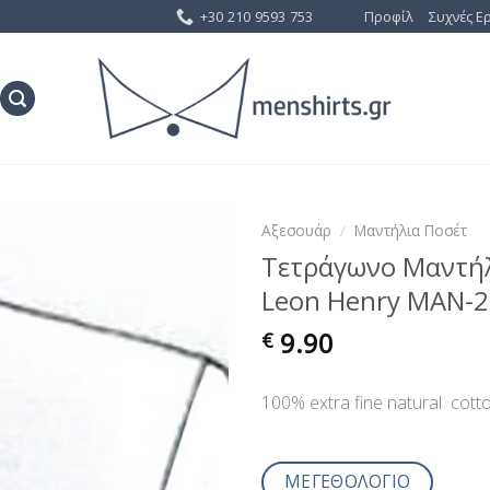
+30 210 9593 753
Προφίλ
Συχνές Ε
Αξεσουάρ
/
Μαντήλια Ποσέτ
Τετράγωνο Μαντήλ
Προσθήκη
Leon Henry MAN-2
στη Λίστα
Επιθυμίας
9.90
€
100% extra fine natural cott
ΜΕΓΕΘΟΛΟΓΙΟ