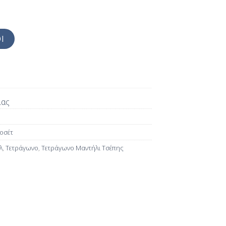
Ι
ίας
οσέτ
λ
,
Τετράγωνο
,
Τετράγωνο Μαντήλι Τσέπης