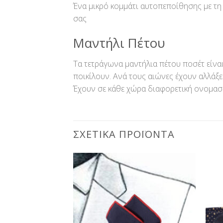
Ένα μικρό κομμάτι αυτοπεποίθησης με τη
σας
Μαντήλι Πέτου
Τα τετράγωνα μαντήλια πέτου ποσέτ είναι 
ποικίλουν. Ανά τους αιώνες έχουν αλλάξε
Έχουν σε κάθε χώρα διαφορετική ονομασ
ΣΧΕΤΙΚΆ ΠΡΟΪΌΝΤΑ
Προσθήκη
Προσθήκη
στη Λίστα
στη Λίστα
Επιθυμίας
Επιθυμίας