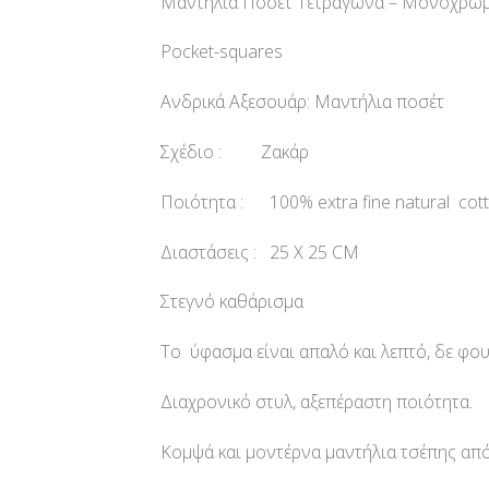
Μαντήλια Ποσέτ Τετράγωνα – Μονόχρωμ
Pocket-squares
Ανδρικά Αξεσουάρ: Μαντήλια ποσέτ
Σχέδιο : Ζακάρ
Ποιότητα : 100% extra fine natural cot
Διαστάσεις : 25 Χ 25 CM
Στεγνό καθάρισμα
Το ύφασμα είναι απαλό και λεπτό, δε φο
Διαχρονικό στυλ, αξεπέραστη ποιότητα.
Κομψά και μοντέρνα μαντήλια τσέπης από