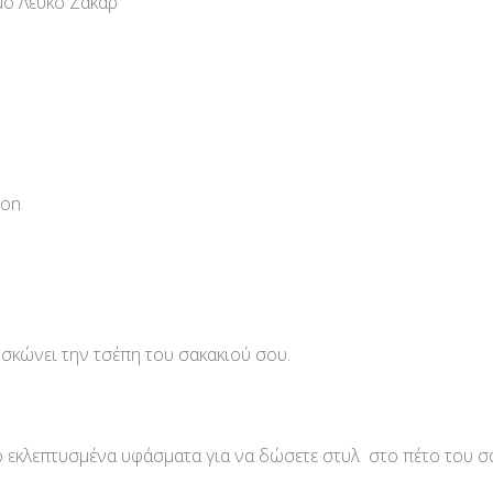
ο Λευκό Ζακάρ
ton
υσκώνει την τσέπη του σακακιού σου.
 εκλεπτυσμένα υφάσματα για να δώσετε στυλ στο πέτο του σα