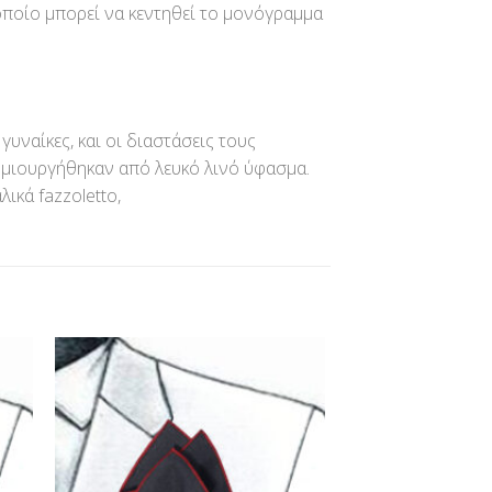
οποίο μπορεί να κεντηθεί το μονόγραμμα
γυναίκες, και οι διαστάσεις τους
δημιουργήθηκαν από λευκό λινό ύφασμα.
λικά fazzoletto,
ήκη
Προσθήκη
στα
στη Λίστα
ίας
Επιθυμίας