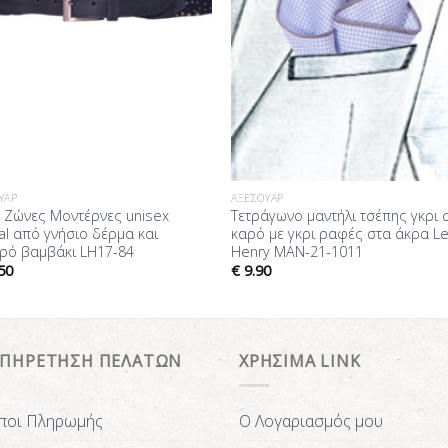
ΥΆΡ
ΑΞΕΣΟΥΆΡ
 Ζώνες Mοντέρνες unisex
Τετράγωνο μαντήλι τσέπης γκρι 
al από γνήσιο δέρμα και
καρό με γκρι ραφές στα άκρα L
ρό βαμβάκι LH17-84
Henry MAN-21-1011
50
€
9.90
ΥΠΗΡΕΤΗΣΗ ΠΕΛΑΤΩΝ
ΧΡΗΣΙΜΑ LINK
ποι Πληρωμής
Ο Λογαριασμός μου