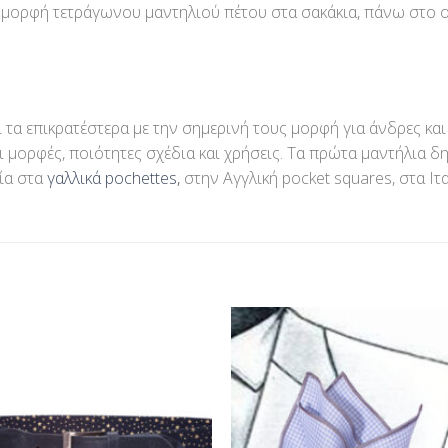
 μορφή τετράγωνου μαντηλιού πέτου στα σακάκια, πάνω στo 
τα επικρατέστερα με την σημερινή τους μορφή για άνδρες και 
ι μορφές, ποιότητες σχέδια και χρήσεις. Τα πρώτα μαντήλια 
ία στα
γαλλικά pochettes,
στην Αγγλική pocket squares, στα Ιτα
Προσθήκη
Προσθ
στη Λίστα
στη Λί
Επιθυμίας
Επιθυμ