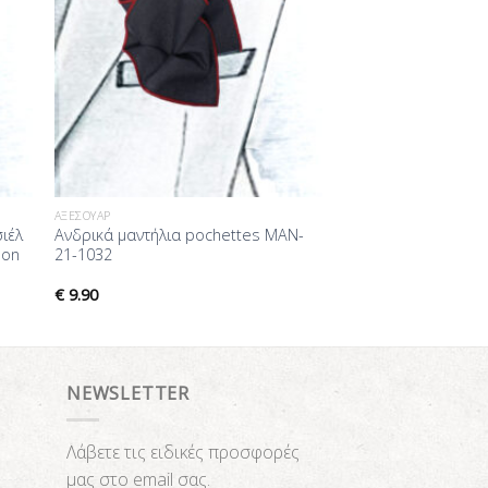
ΑΞΕΣΟΥΆΡ
σιέλ
Ανδρικά μαντήλια pochettes MAN-
eon
21-1032
€
9.90
NEWSLETTER
Λάβετε τις ειδικές προσφορές
μας στο email σας.