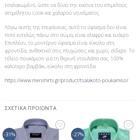
τσαλακωμένο, ώστε να δίνει την εικόνα του επιμελούς
ατημέλητου Look και χαλαρού ντυσίματος.
Λόγω αυτής της επιφάνειας, αυτό το ύφασμα δεν είναι
ποτέ εντελώς πάνω στο σώμα, είναι ελαφρύ και ευάερο.
Επιπλέον, το μοντέρνο ύφασμα είναι εύκολο στη
φροντίδα, ανθεκτικό στις πτυχώσεις και χωρίς σίδερο. Το
τέλειο πουκάμισο για τη θερινή ντουλάπα σας. 100%
καλύτερο βαμβάκι, εύκολο στη φροντίδα.
https://www.menshirts.gr/product/
tsalakoto-poukamiso
/
‎
ΣΧΕΤΙΚΆ ΠΡΟΪΌΝΤΑ
-31%
-27%
Προσθήκη
Προσθήκη
στη Λίστα
στη Λίστα