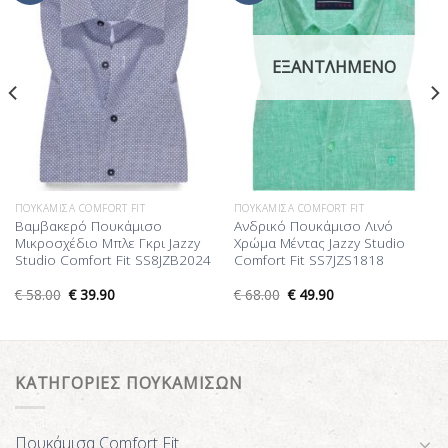
Επιθυμίας
Επιθυμίας
ΕΞΑΝΤΛΗΜΈΝΟ
ΠΟΥΚΆΜΙΣΑ COMFORT FIT
ΠΟΥΚΆΜΙΣΑ COMFORT FIT
Βαμβακερό Πουκάμισο
Ανδρικό Πουκάμισο Λινό
Μικροσχέδιο Μπλε Γκρι Jazzy
Χρώμα Μέντας Jazzy Studio
Studio Comfort Fit SS8JZB2024
Comfort Fit SS7JZS1818
€
58.00
€
39.90
€
68.00
€
49.90
ΚΑΤΗΓΟΡΙΕΣ ΠΟΥΚΑΜΙΣΩΝ
Πουκάμισα Comfort Fit