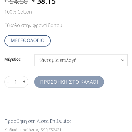
54.50
38.15
€
€
100% Cotton
Εύκολο στην φροντίδα του
ΜΕΓΕΘΟΛΟΓΙΟ
Μέγεθος
Τσαλακωτό Πουκάμισο Ροζ Ριγέ Βαμβακερό Jazzy Studio Comfor
ΠΡΟΣΘΉΚΗ ΣΤΟ ΚΑΛΆΘΙ
Προσθήκη στη Λίστα Επιθυμίας
Κωδικός προϊόντος:
SS0JZS2421