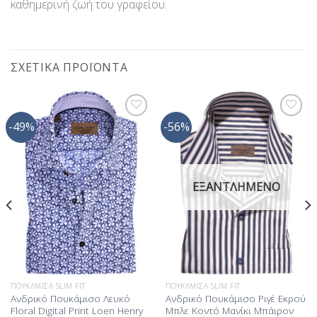
καθημερινή ζωή του γραφείου.
ΣΧΕΤΙΚΆ ΠΡΟΪΌΝΤΑ
-49%
-56%
Προσθήκη
Προσθήκη
στη Λίστα
στη Λίστα
Επιθυμίας
Επιθυμίας
ΕΞΑΝΤΛΗΜΈΝΟ
ΠΟΥΚΆΜΙΣΑ SLIM FIT
ΠΟΥΚΆΜΙΣΑ SLIM FIT
Ανδρικό Πουκάμισο Λευκό
Ανδρικό Πουκάμισο Ριγέ Εκρού
Floral Digital Print Loen Henry
Μπλε Κοντό Μανίκι Μπάιρον