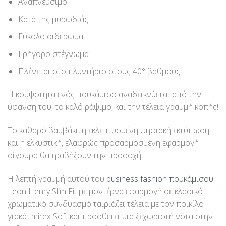
Αναπνεύσιμο
Κατά της μυρωδιάς
Εύκολο σιδέρωμα
Γρήγορο στέγνωμα
Πλένεται στο πλυντήριο στους 40° βαθμούς.
Η κομψότητα ενός πουκάμισο αναδεικνύεται από την
ύφανση του, το καλό ράψιμο, και την τέλεια γραμμή κοπής!
Το καθαρό βαμβάκι, η εκλεπτυσμένη ψηφιακή εκτύπωση
και η ελκυστική, ελαφρώς προσαρμοσμένη εφαρμογή
σίγουρα θα τραβήξουν την προσοχή.
Η λεπτή γραμμή αυτού του
business fashion πουκάμισου
Leon Henry Slim Fit με μοντέρνα εφαρμογή σε κλασικό
χρωματικό συνδυασμό ταιριάζει τέλεια με τον ποικίλο
γιακά Imirex Soft και προσθέτει μια ξεχωριστή νότα στην