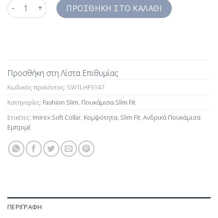
Slim Fit Ανδρικά Πουκάμισα Εμπριμέ Imirex Soft Collar SW1LHF
ΠΡΟΣΘΉΚΗ ΣΤΟ ΚΑΛΆΘΙ
Προσθήκη στη Λίστα Επιθυμίας
Κωδικός προϊόντος:
SW1LHF3147
Κατηγορίες:
Fashion Slim
,
Πουκάμισα Slim Fit
Ετικέτες:
Imirex Soft Collar
,
Kομψότητα
,
Slim Fit
,
Ανδρικά Πουκάμισα
Εμπριμέ
ΠΕΡΙΓΡΑΦΉ