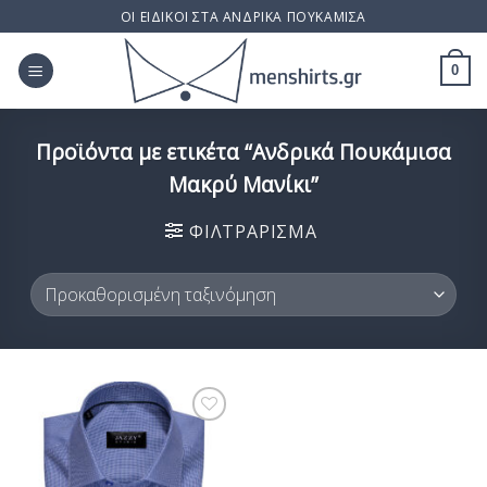
Skip
ΟΙ ΕΙΔΙΚΟΙ ΣΤΑ ΑΝΔΡΙΚΑ ΠΟΥΚΑΜΙΣΑ
to
content
0
Προϊόντα με ετικέτα “Ανδρικά Πουκάμισα
Μακρύ Μανίκι”
ΦΙΛΤΡΆΡΙΣΜΑ
Προσθήκη
στη Λίστα
Επιθυμίας