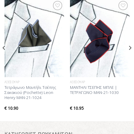
Προσθήκη
Προσθήκη
στη Λίστα
στη Λίστα
Επιθυμίας
Επιθυμίας
ΑΞΕΣΟΥΆΡ
ΑΞΕΣΟΥΆΡ
Τετράγωνο Μαντήλι Τσέπης
ΜΑΝΤΗΛΙ ΤΣΕΠΗΣ ΜΠΛΕ |
Σακακιού (Pochette) Leon
ΤΕΤΡΑΓΩΝΟ MAN-21-1030
Henry MAN-21-1024
€
10.90
€
10.95