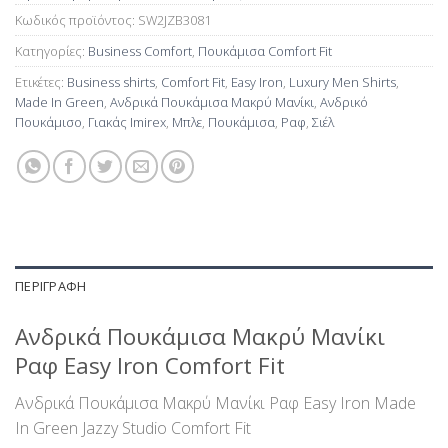
Κωδικός προϊόντος:
SW2JZB3081
Κατηγορίες:
Business Comfort
,
Πουκάμισα Comfort Fit
Ετικέτες:
Business shirts
,
Comfort Fit
,
Easy Iron
,
Luxury Men Shirts
,
Made In Green
,
Ανδρικά Πουκάμισα Μακρύ Μανίκι
,
Ανδρικό
Πουκάμισο
,
Γιακάς Imirex
,
Μπλε
,
Πουκάμισα
,
Ραφ
,
Σιέλ
ΠΕΡΙΓΡΑΦΉ
Ανδρικά Πουκάμισα Μακρύ Μανίκι
Ραφ Easy Iron Comfort Fit
Ανδρικά Πουκάμισα Μακρύ Μανίκι Ραφ Easy Iron Made
In Green Jazzy Studio Comfort Fit