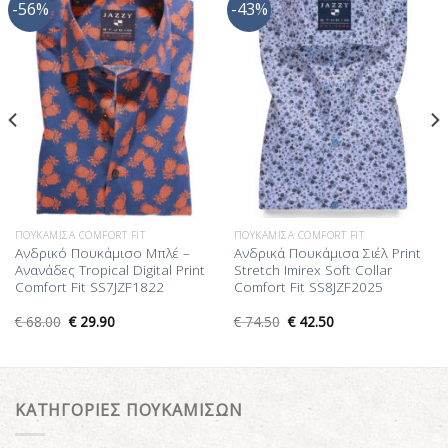
-56%
-43%
Προσθήκη
Προσθήκη
στη Λίστα
στη Λίστα
Επιθυμίας
Επιθυμίας
ΠΟΥΚΆΜΙΣΑ COMFORT FIT
ΠΟΥΚΆΜΙΣΑ COMFORT FIT
Ανδρικό Πουκάμισο Μπλέ –
Ανδρικά Πουκάμισα Σιέλ Print
Ανανάδες Tropical Digital Print
Stretch Imirex Soft Collar
Comfort Fit SS7JZF1822
Comfort Fit SS8JZF2025
€
68.00
€
29.90
€
74.50
€
42.50
ΚΑΤΗΓΟΡΙΕΣ ΠΟΥΚΑΜΙΣΩΝ