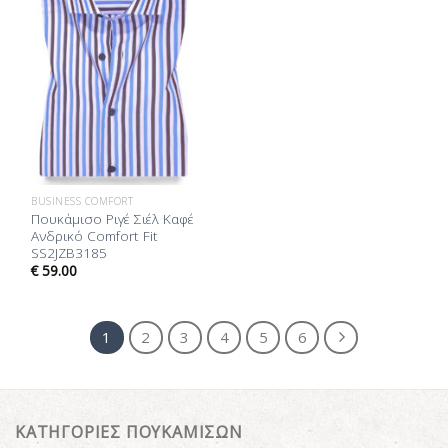
Επιθυμίας
BUSINESS COMFORT
Πουκάμισο Ριγέ Σιέλ Καφέ
Ανδρικό Comfort Fit
SS2JZB3185
€
59.00
1
2
3
4
5
6
ΚΑΤΗΓΟΡΙΕΣ ΠΟΥΚΑΜΙΣΩΝ