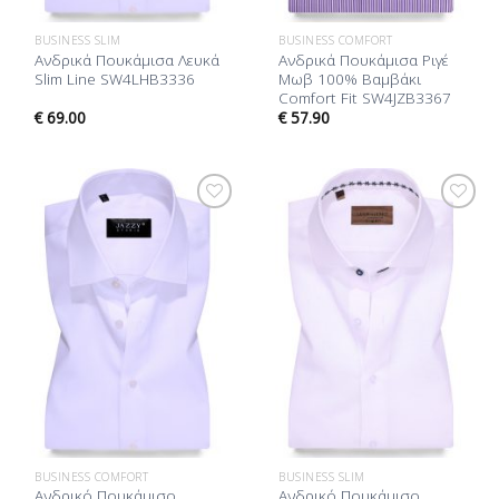
BUSINESS SLIM
BUSINESS COMFORT
Ανδρικά Πουκάμισα Λευκά
Ανδρικά Πουκάμισα Ριγέ
Slim Line SW4LHB3336
Μωβ 100% Βαμβάκι
Comfort Fit SW4JZB3367
€
69.00
€
57.90
Προσθήκη
Προσθήκη
στη Λίστα
στη Λίστα
Επιθυμίας
Επιθυμίας
BUSINESS COMFORT
BUSINESS SLIM
Ανδρικό Πουκάμισο
Ανδρικό Πουκάμισο