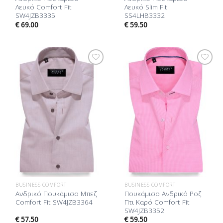
Λευκό Comfort Fit
Λευκό Slim Fit
SW4JZB3335
SS4LHB3332
€
69.00
€
59.50
Προσθήκη
Προσθήκη
στη Λίστα
στη Λίστα
Επιθυμίας
Επιθυμίας
BUSINESS COMFORT
BUSINESS COMFORT
Ανδρικό Πουκάμισο Μπεζ
Πουκάμισο Ανδρικό Ροζ
Comfort Fit SW4JZB3364
Πτι Καρό Comfort Fit
SW4JZB3352
€
57.50
€
59.50