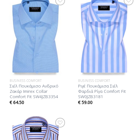
Προσθήκη
Προσθήκη
στη Λίστα
στη Λίστα
Επιθυμίας
Επιθυμίας
BUSINESS COMFORT
BUSINESS COMFORT
Σιέλ Πουκάμισο Ανδρικό
Ριγέ Πουκάμισα Σιέλ
Ζακάρ Imirex Collar
Φαρδιά Ρίγα Comfort Fit
Comfort Fit SW4JZB3354
SW0JZB3181
€
64.50
€
59.00
Προσθήκη
στη Λίστα