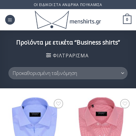
Skip
ΟΙ ΕΙΔΙΚΟΙ ΣΤΑ ΑΝΔΡΙΚΑ ΠΟΥΚΑΜΙΣΑ
to
content
0
Προϊόντα με ετικέτα “Business shirts”
ΦΙΛΤΡΆΡΙΣΜΑ
Προσθήκη
Προσθήκη
στη Λίστα
στη Λίστα
Επιθυμίας
Επιθυμίας