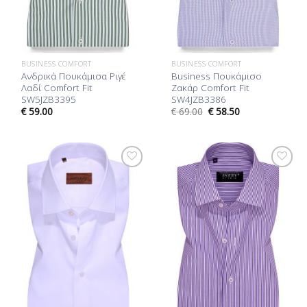
BUSINESS COMFORT
BUSINESS COMFORT
Ανδρικά Πουκάμισα Ριγέ
Business Πουκάμισο
Λαδί Comfort Fit
Ζακάρ Comfort Fit
SW5JZB3395
SW4JZB3386
€
59.00
€
69.00
€
58.50
Προσθήκη
Προσθήκη
στη Λίστα
στη Λίστα
Επιθυμίας
Επιθυμίας