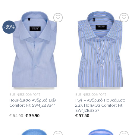
-39%
Προσθήκη
Προσθήκη
στη Λίστα
στη Λίστα
Επιθυμίας
Επιθυμίας
BUSINESS COMFORT
BUSINESS COMFORT
Πουκάμισο Ανδρικό Σιέλ
Ριγέ – Ανδρικό Πουκάμισο
Comfort Fit SW4JZB3341
Σιέλ Ποπλίνα Comfort Fit
SW4JZB3357
€
64.90
€
39.90
€
57.50