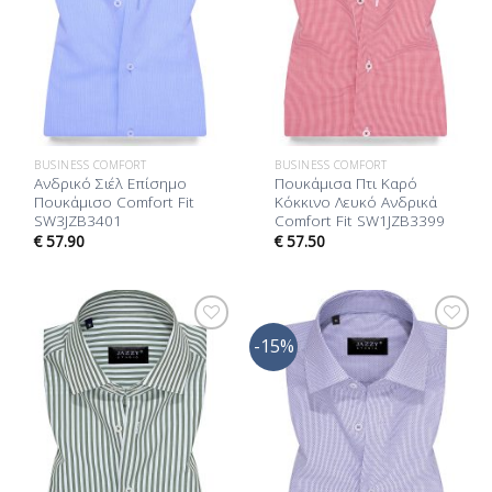
BUSINESS COMFORT
BUSINESS COMFORT
Ανδρικό Σιέλ Επίσημο
Πουκάμισα Πτι Καρό
Πουκάμισο Comfort Fit
Κόκκινο Λευκό Ανδρικά
SW3JZB3401
Comfort Fit SW1JZB3399
€
57.90
€
57.50
-15%
Προσθήκη
Προσθήκη
στη Λίστα
στη Λίστα
Επιθυμίας
Επιθυμίας